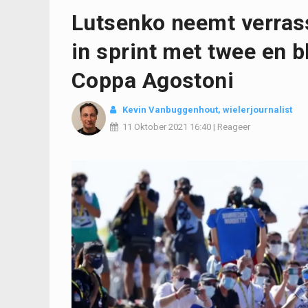
Lutsenko neemt verras
in sprint met twee en bl
Coppa Agostoni
Kevin Vanbuggenhout
, wielerjournalist
11 Oktober 2021
16:40
|
Reageer