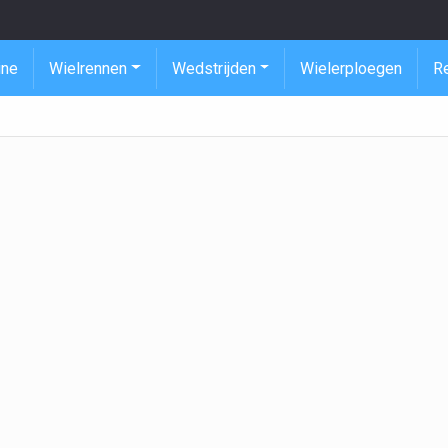
ine
Wielrennen
Wedstrijden
Wielerploegen
R