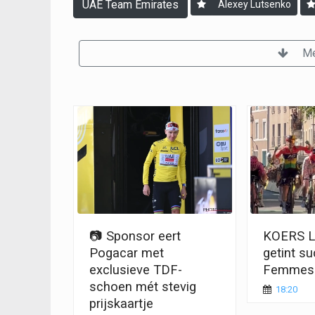
UAE Team Emirates
Alexey Lutsenko
Me
📷 Sponsor eert
KOERS LI
Pogacar met
getint s
exclusieve TDF-
Femmes
schoen mét stevig
18:20
prijskaartje