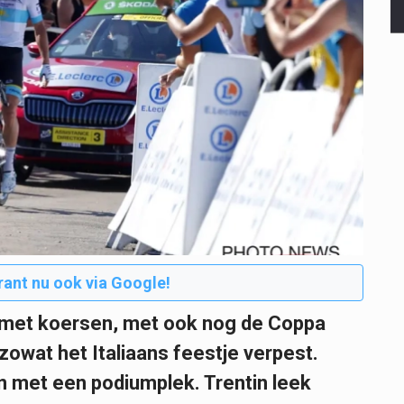
rant nu ook via Google!
an met koersen, met ook nog de Coppa
owat het Italiaans feestje verpest.
n met een podiumplek. Trentin leek