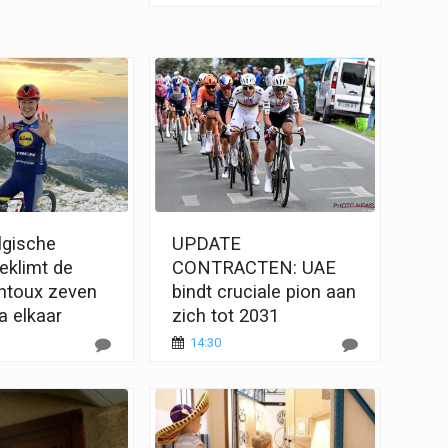
lgische
UPDATE
eklimt de
CONTRACTEN: UAE
ntoux zeven
bindt cruciale pion aan
na elkaar
zich tot 2031
14:30