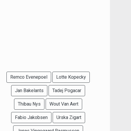
Remco Evenepoel
Lotte Kopecky
Jan Bakelants
Tadej Pogacar
Thibau Nys
Wout Van Aert
Fabio Jakobsen
Urska Zigart
Jonas Vingegaard Rasmussen