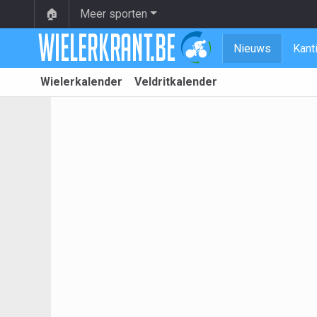
🏠
Meer sporten
Nieuws
Kant
Wielerkalender
Veldritkalender