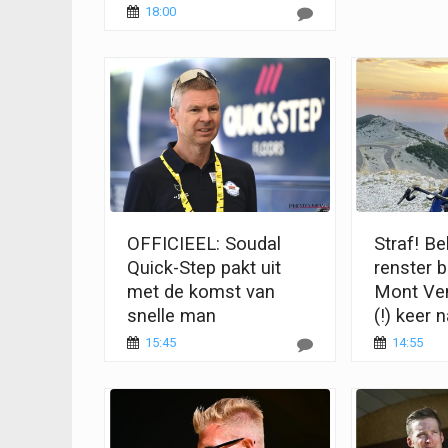
18:00
OFFICIEEL: Soudal
Straf! Be
Quick-Step pakt uit
renster b
met de komst van
Mont Ve
snelle man
(!) keer 
15:45
14:55