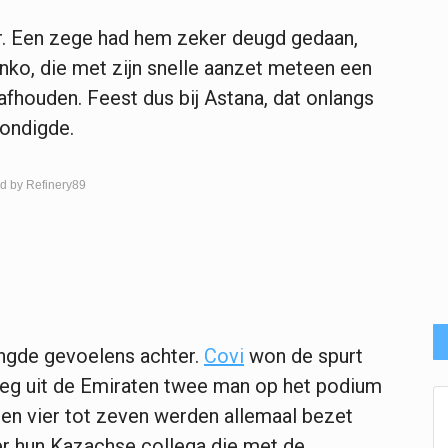
ter. Een zege had hem zeker deugd gedaan,
enko, die met zijn snelle aanzet meteen een
afhouden. Feest dus bij Astana, dat onlangs
ondigde.
d by Refinery89
ngde gevoelens achter.
Covi
won de spurt
oeg uit de Emiraten twee man op het podium
sen vier tot zeven werden allemaal bezet
er hun Kazachse collega die met de