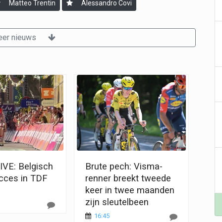
Matteo Trentin
Alessandro Covi
er nieuws
VE: Belgisch
Brute pech: Visma-
ucces in TDF
renner breekt tweede
keer in twee maanden
zijn sleutelbeen
16:45