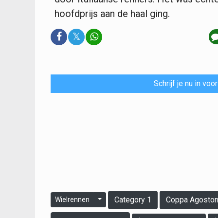
hoofdprijs aan de haal ging.
𝕏
Schrijf je nu in vo
Category 1
Coppa Agostoni
Wielrennen