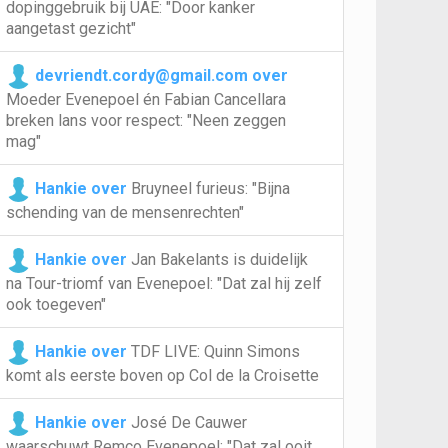
dopinggebruik bij UAE: "Door kanker
aangetast gezicht"
devriendt.cordy@gmail.com over
Moeder Evenepoel én Fabian Cancellara
breken lans voor respect: "Neen zeggen
mag"
Hankie over
Bruyneel furieus: "Bijna
schending van de mensenrechten"
Hankie over
Jan Bakelants is duidelijk
na Tour-triomf van Evenepoel: "Dat zal hij zelf
ook toegeven"
Hankie over
TDF LIVE: Quinn Simons
komt als eerste boven op Col de la Croisette
Hankie over
José De Cauwer
waarschuwt Remco Evenepoel: "Dat zal ooit