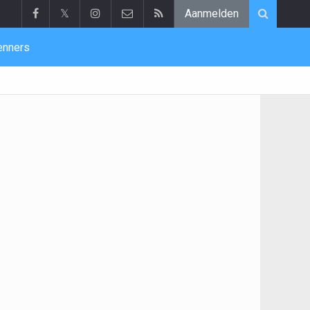
𝕏
Aanmelden
enners