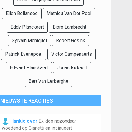
Ellen Bollansee
Mathieu Van Der Poel
Eddy Planckaert
Bjorg Lambrecht
Sylvain Moniquet
Robert Gesink
Patrick Evenepoel
Victor Campenaerts
Edward Planckaert
Jonas Rickaert
Bert Van Lerberghe
NIEUWSTE REACTIES
Hankie over
Ex-dopingzondaar
woedend op Gianetti en insinueert