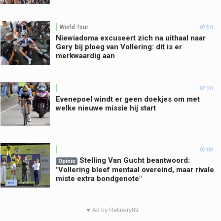
World Tour
07:50
Niewiadoma excuseert zich na uithaal naar
Gery bij ploeg van Vollering: dit is er
merkwaardig aan
07:20
Evenepoel windt er geen doekjes om met
welke nieuwe missie hij start
07:00
Stelling Van Gucht beantwoord:
Opinie
"Vollering bleef mentaal overeind, maar rivale
miste extra bondgenote"
▼ Ad by Refinery89