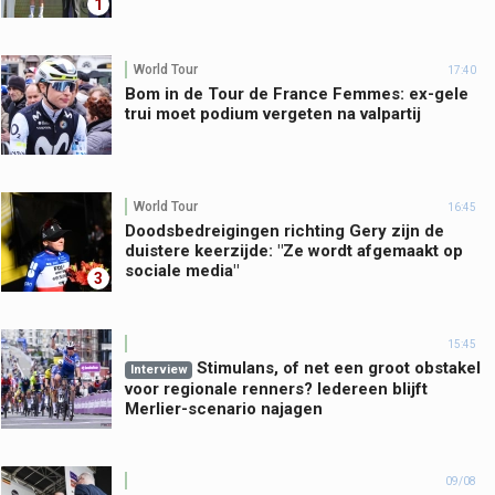
1
World Tour
17:40
Bom in de Tour de France Femmes: ex-gele
trui moet podium vergeten na valpartij
World Tour
16:45
Doodsbedreigingen richting Gery zijn de
duistere keerzijde: "Ze wordt afgemaakt op
sociale media"
3
15:45
Stimulans, of net een groot obstakel
Interview
voor regionale renners? Iedereen blijft
Merlier-scenario najagen
09/08