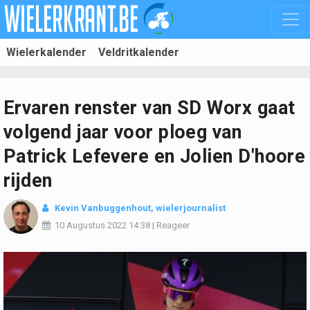
Wielerkalender
Veldritkalender
Ervaren renster van SD Worx gaat
volgend jaar voor ploeg van
Patrick Lefevere en Jolien D'hoore
rijden
Kevin Vanbuggenhout
, wielerjournalist
10 Augustus 2022
14:38
|
Reageer