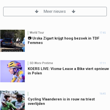
Meer nieuws
World Tour
17:45
📷 Urska Zigart krijgt hoog bezoek in TDF
Femmes
SD Worx-Protime
17:11
KOERS LIVE: Visma-Lease a Bike viert opnieuw
in Polen
16:45
Cycling Vlaanderen is in rouw na triest
overlijden