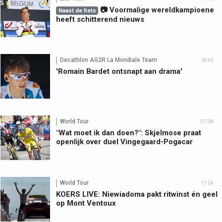
📷 Voormalige wereldkampioene
Naast de fiets
heeft schitterend nieuws
Decathlon AG2R La Mondiale Team
18:45
'Romain Bardet ontsnapt aan drama'
World Tour
07/08
"Wat moet ik dan doen?": Skjelmose praat
openlijk over duel Vingegaard-Pogacar
World Tour
17:54
KOERS LIVE: Niewiadoma pakt ritwinst én geel
op Mont Ventoux