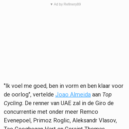
▼ Ad by Refinery89
"Ik voel me goed, ben in vorm en ben klaar voor
de oorlog", vertelde
Joao Almeida
aan
Top
Cycling
. De renner van UAE zal in de Giro de
concurrentie met onder meer Remco
Evenepoel, Primoz Roglic, Aleksandr Vlasov,
Tao Geoghegan Hart en Geraint Thomas