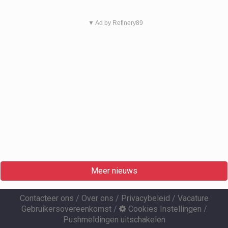
▼ Ad by Refinery89
Meer nieuws
Contacteer ons
/
Over ons
/
Privacybeleid
/
Vacature
Gebruikersovereenkomst
/
Cookies Instellingen
/
Pushmeldingen uitschakelen