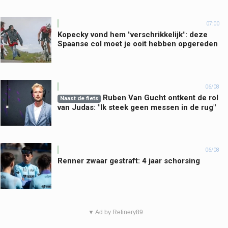
07:00
Kopecky vond hem "verschrikkelijk": deze
Spaanse col moet je ooit hebben opgereden
06/08
Ruben Van Gucht ontkent de rol
Naast de fiets
van Judas: "Ik steek geen messen in de rug"
06/08
Renner zwaar gestraft: 4 jaar schorsing
▼ Ad by Refinery89