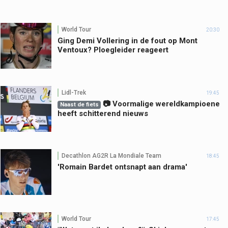
World Tour
20:30
Ging Demi Vollering in de fout op Mont
Ventoux? Ploegleider reageert
Lidl-Trek
19:45
📷 Voormalige wereldkampioene
Naast de fiets
heeft schitterend nieuws
Decathlon AG2R La Mondiale Team
18:45
'Romain Bardet ontsnapt aan drama'
World Tour
17:45