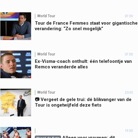
World Tour
07:30
Tour de France Femmes staat voor gigantische
verandering: “Zo snel mogelijk”
World Tour
07:00
Ex-Visma-coach onthult: één telefoontje van
Remco veranderde alles
World Tour
20:30
📷 Vergeet de gele trui: dé blikvanger van de
Tour is ongetwijfeld deze fiets
19:30
Alleen voor vrouwen: dit