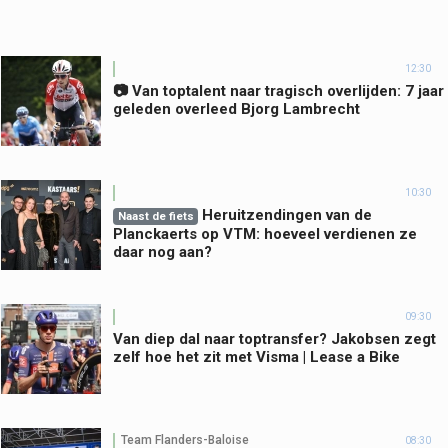
12:30
📷 Van toptalent naar tragisch overlijden: 7 jaar
geleden overleed Bjorg Lambrecht
10:30
Heruitzendingen van de
Naast de fiets
Planckaerts op VTM: hoeveel verdienen ze
daar nog aan?
09:30
Van diep dal naar toptransfer? Jakobsen zegt
zelf hoe het zit met Visma | Lease a Bike
Team Flanders-Baloise
08:30