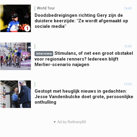
World Tour
16:45
Doodsbedreigingen richting Gery zijn de
duistere keerzijde: "Ze wordt afgemaakt op
sociale media"
1
15:45
Stimulans, of net een groot obstakel
Interview
voor regionale renners? Iedereen blijft
Merlier-scenario najagen
13:50
Gestopt met heuglijk nieuws in gedachten:
Jesse Vandenbulcke doet grote, persoonlijke
onthulling
▼ Ad by Refinery89