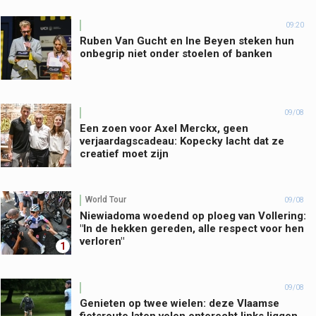
09:20
Ruben Van Gucht en Ine Beyen steken hun
onbegrip niet onder stoelen of banken
09/08
Een zoen voor Axel Merckx, geen
verjaardagscadeau: Kopecky lacht dat ze
creatief moet zijn
World Tour
09/08
Niewiadoma woedend op ploeg van Vollering:
"In de hekken gereden, alle respect voor hen
verloren"
1
09/08
Genieten op twee wielen: deze Vlaamse
fietsroute laten velen onterecht links liggen