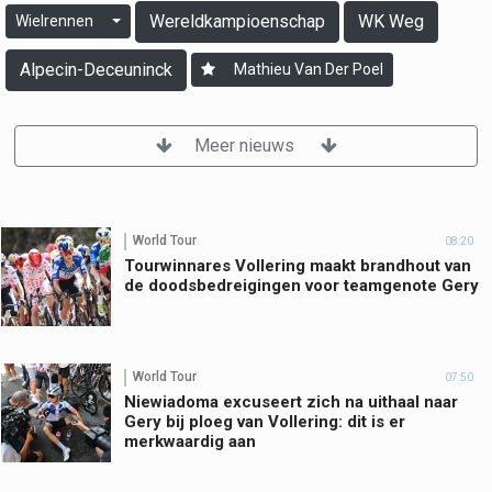
Wereldkampioenschap
WK Weg
Wielrennen
Alpecin-Deceuninck
Mathieu Van Der Poel
Meer nieuws
World Tour
08:20
Tourwinnares Vollering maakt brandhout van
de doodsbedreigingen voor teamgenote Gery
World Tour
07:50
Niewiadoma excuseert zich na uithaal naar
Gery bij ploeg van Vollering: dit is er
merkwaardig aan