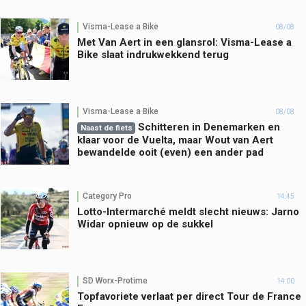
Visma-Lease a Bike
08/08
Met Van Aert in een glansrol: Visma-Lease a
Bike slaat indrukwekkend terug
Visma-Lease a Bike
08/08
Schitteren in Denemarken en
Naast de fiets
klaar voor de Vuelta, maar Wout van Aert
bewandelde ooit (even) een ander pad
Category Pro
14:45
Lotto-Intermarché meldt slecht nieuws: Jarno
Widar opnieuw op de sukkel
SD Worx-Protime
14:00
Topfavoriete verlaat per direct Tour de France