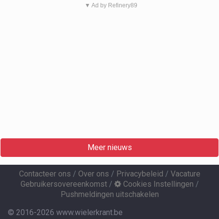
▼ Ad by Refinery89
Meer nieuws
Contacteer ons
/
Over ons
/
Privacybeleid
/
Vacature
Gebruikersovereenkomst
/
Cookies Instellingen
/
Pushmeldingen uitschakelen
© 2016-2026 www.wielerkrant.be