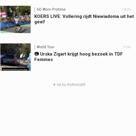
SD Worx-Protime
18:22
KOERS LIVE: Vollering rijdt Niewiadoma uit het
geel!
World Tour
17:45
📷 Urska Zigart krijgt hoog bezoek in TDF
Femmes
▼ Ad by Refinery89