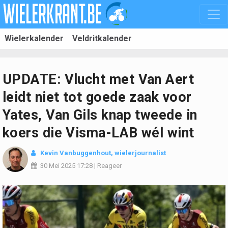
Wielerkalender
Veldritkalender
UPDATE: Vlucht met Van Aert
leidt niet tot goede zaak voor
Yates, Van Gils knap tweede in
koers die Visma-LAB wél wint
Kevin Vanbuggenhout
, wielerjournalist
30 Mei 2025
17:28
|
Reageer