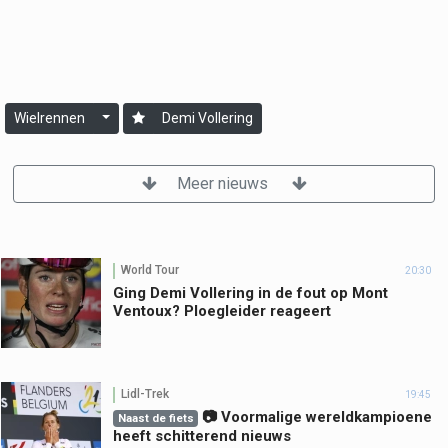
Wielrennen
Demi Vollering
Meer nieuws
World Tour
20:30
Ging Demi Vollering in de fout op Mont
Ventoux? Ploegleider reageert
Lidl-Trek
19:45
📷 Voormalige wereldkampioene
Naast de fiets
heeft schitterend nieuws