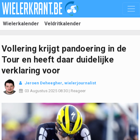
Wielerkalender
Veldritkalender
Vollering krijgt pandoering in de
Tour en heeft daar duidelijke
verklaring voor
Jeroen Deheegher
, wielerjournalist
03 Augustus 2025
08:30
|
Reageer