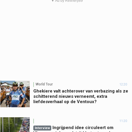
▼ Ad by Refinery89
World Tour
12:20
Ghekiere valt achterover van verbazing als ze
schitterend nieuws verneemt, extra
liefdesverhaal op de Ventoux?
11:20
Ingrijpend idee circuleert om
Interview