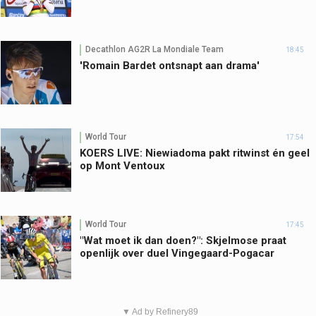
Decathlon AG2R La Mondiale Team
18:45
'Romain Bardet ontsnapt aan drama'
World Tour
17:54
KOERS LIVE: Niewiadoma pakt ritwinst én geel
op Mont Ventoux
World Tour
17:45
"Wat moet ik dan doen?": Skjelmose praat
openlijk over duel Vingegaard-Pogacar
▼ Ad by Refinery89