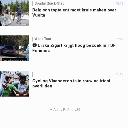
Soudal Quick-Step
18:45
Belgisch toptalent moet kruis maken over
Vuelta
World Tour
17:45
📷 Urska Zigart krijgt hoog bezoek in TDF
Femmes
16:45
Cycling Vlaanderen is in rouw na triest
overlijden
▼ Ad by Refinery89