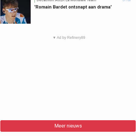
Decathlon AG2R La Mondiale Team
07/08
'Romain Bardet ontsnapt aan drama'
▼ Ad by Refinery89
Meer nieuws