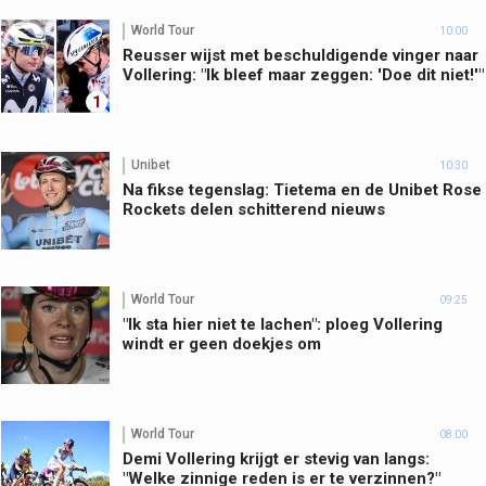
World Tour
10:00
Reusser wijst met beschuldigende vinger naar
Vollering: "Ik bleef maar zeggen: 'Doe dit niet!'"
1
Unibet
10:30
Na fikse tegenslag: Tietema en de Unibet Rose
Rockets delen schitterend nieuws
World Tour
09:25
"Ik sta hier niet te lachen": ploeg Vollering
windt er geen doekjes om
World Tour
08:00
Demi Vollering krijgt er stevig van langs:
"Welke zinnige reden is er te verzinnen?"