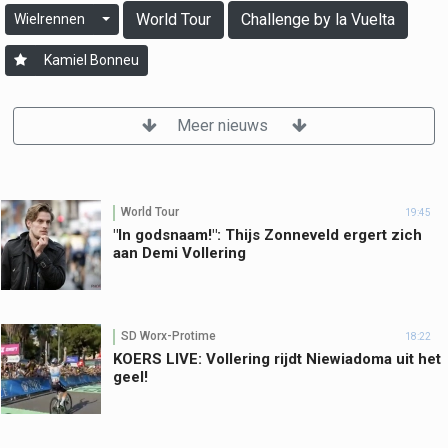
World Tour
Challenge by la Vuelta
Wielrennen
Kamiel Bonneu
Meer nieuws
World Tour
19:45
"In godsnaam!": Thijs Zonneveld ergert zich
aan Demi Vollering
SD Worx-Protime
18:22
KOERS LIVE: Vollering rijdt Niewiadoma uit het
geel!