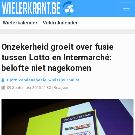
Wielerkalender
Veldritkalender
Onzekerheid groeit over fusie
tussen Lotto en Intermarché:
belofte niet nagekomen
Bjorn Vandenabeele
, wielerjournalist
09 September 2025
21:30
|
Reageer