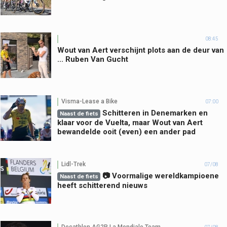
08:45
Wout van Aert verschijnt plots aan de deur van
... Ruben Van Gucht
Visma-Lease a Bike
07:00
Schitteren in Denemarken en
Naast de fiets
klaar voor de Vuelta, maar Wout van Aert
bewandelde ooit (even) een ander pad
Lidl-Trek
07/08
📷 Voormalige wereldkampioene
Naast de fiets
heeft schitterend nieuws