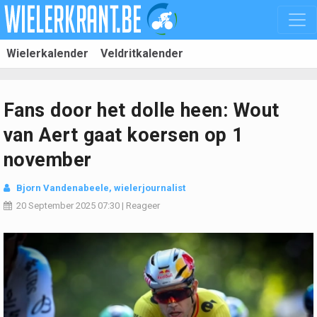
Wielerkalender
Veldritkalender
Fans door het dolle heen: Wout
van Aert gaat koersen op 1
november
Bjorn Vandenabeele
, wielerjournalist
20 September 2025
07:30
|
Reageer