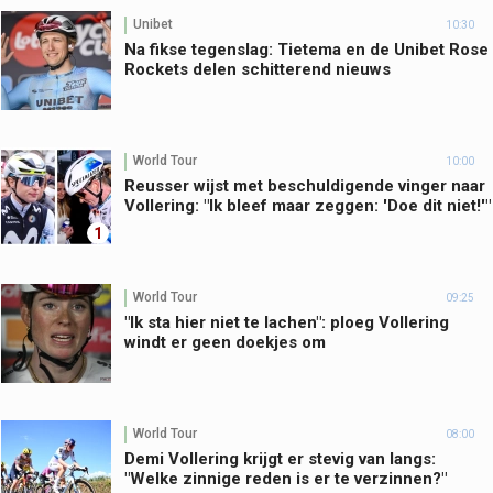
Unibet
10:30
Na fikse tegenslag: Tietema en de Unibet Rose
Rockets delen schitterend nieuws
World Tour
10:00
Reusser wijst met beschuldigende vinger naar
Vollering: "Ik bleef maar zeggen: 'Doe dit niet!'"
1
World Tour
09:25
"Ik sta hier niet te lachen": ploeg Vollering
windt er geen doekjes om
World Tour
08:00
Demi Vollering krijgt er stevig van langs:
"Welke zinnige reden is er te verzinnen?"