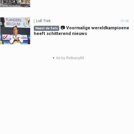
Lidl-Trek
07/08
📷 Voormalige wereldkampioene
Naast de fiets
heeft schitterend nieuws
▼ Ad by Refinery89