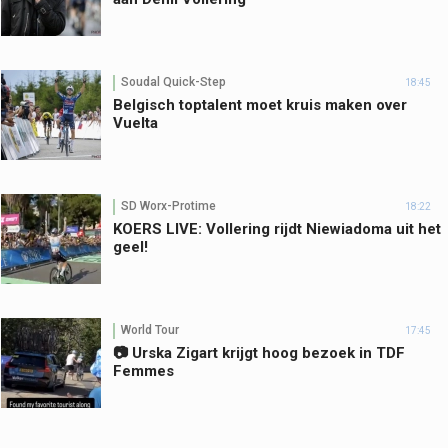
Soudal Quick-Step
18:45
Belgisch toptalent moet kruis maken over
Vuelta
SD Worx-Protime
18:22
KOERS LIVE: Vollering rijdt Niewiadoma uit het
geel!
World Tour
17:45
📷 Urska Zigart krijgt hoog bezoek in TDF
Femmes