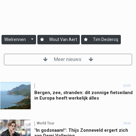
Wielrennen
Wout Van Aert
Tim Declercq
Meer nieuws
20:45
Bergen, zee, stranden: dit zonnige fietseiland
in Europa heeft werkelijk álles
World Tour
19:45
"In godsnaam!": Thijs Zonneveld ergert zich
aan Demi Vollering