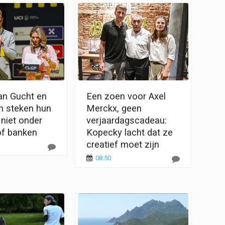
n Gucht en
Een zoen voor Axel
n steken hun
Merckx, geen
 niet onder
verjaardagscadeau:
of banken
Kopecky lacht dat ze
creatief moet zijn
08:50