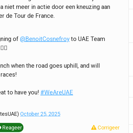
 niet meer in actie door een kneuzing aan
eer de Tour de France.
gning of
@BenoitCosnefroy
to UAE Team
✍🏼
ch when the road goes uphill, and will
 races!
eat to have you!
#WeAreUAE
tesUAE)
October 25, 2025
Reageer
Corrigeer