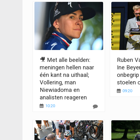
🎥 Met alle beelden:
Ruben Va
meningen hellen naar
Ine Beye
één kant na uithaal;
onbegrip
Vollering, man
stoelen 
Niewiadoma en
09:20
analisten reageren
10:20