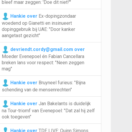
bleef maar zeggen: 'Doe dit niet!'"
Hankie over
Ex-dopingzondaar
woedend op Gianetti en insinueert
dopinggebruik bij UAE: "Door kanker
aangetast gezicht"
devriendt.cordy@gmail.com over
Moeder Evenepoel én Fabian Cancellara
breken lans voor respect: "Neen zeggen
mag"
Hankie over
Bruyneel furieus: "Bijna
schending van de mensenrechten"
Hankie over
Jan Bakelants is duidelijk
na Tour-triomf van Evenepoel: "Dat zal hij zelf
ook toegeven"
Hankie over
TDF LIVE: Quinn Simons