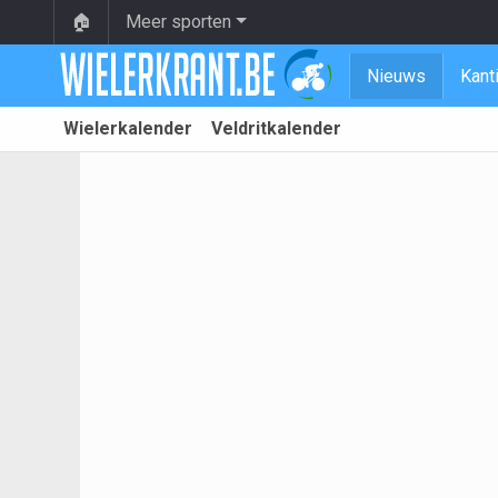
🏠
Meer sporten
Nieuws
Kant
Wielerkalender
Veldritkalender