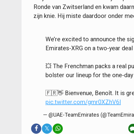
Ronde van Zwitserland en kwam daarna
zijn knie. Hij miste daardoor onder m
We’re excited to announce the si
Emirates-XRG on a two-year deal 
💥 The Frenchman packs a real pun
bolster our lineup for the one-day
🇫🇷👋 Bienvenue, Benoît. It is gr
pic.twitter.com/gmr0XZhV6l
— @UAE-TeamEmirates (@TeamEmira
𝕏