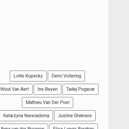
Lotte Kopecky
Demi Vollering
Wout Van Aert
Ine Beyen
Tadej Pogacar
Mathieu Van Der Poel
Katarzyna Niewiadoma
Justine Ghekiere
Anna van der Breggen
Elisa Longo Borghini