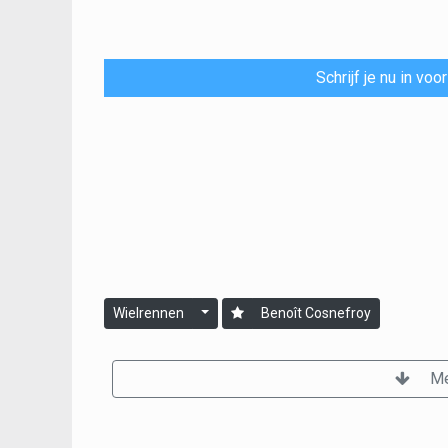
Schrijf je nu in vo
Wielrennen
Benoît Cosnefroy
Me