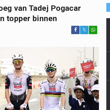
loeg van Tadej Pogacar
n topper binnen
𝕏