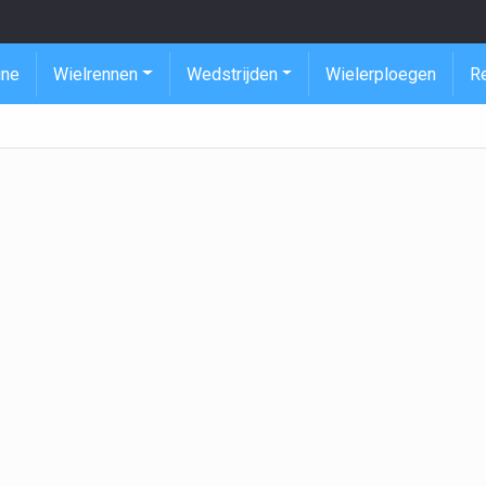
ine
Wielrennen
Wedstrijden
Wielerploegen
R