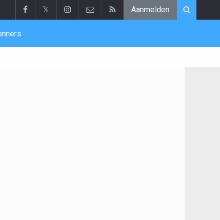
𝕏
Aanmelden
enners