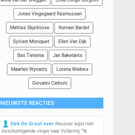
Jonas Vingegaard Rasmussen
Mattias Skjelmose
Romain Bardet
Sylvain Moniquet
Ellen Van Dijk
Bas Tietema
Jan Bakelants
Maarten Wynants
Lorena Wiebes
Giovanni Carboni
NIEUWSTE REACTIES
Dirk De Groot over
Reusser wijst met
beschuldigende vinger naar Vollering: "Ik