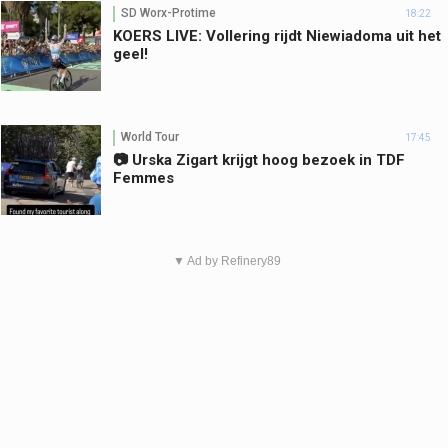
SD Worx-Protime
18:22
KOERS LIVE: Vollering rijdt Niewiadoma uit het
geel!
World Tour
17:45
📷 Urska Zigart krijgt hoog bezoek in TDF
Femmes
▼ Ad by Refinery89