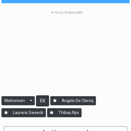
▼ Ad by Refinery89
EK
Wielrennen
Angelo De Clercq
Laurens Sweeck
Thibau Nys