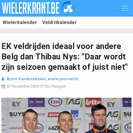
Wielerkalender
Veldritkalender
EK veldrijden ideaal voor andere
Belg dan Thibau Nys: "Daar wordt
zijn seizoen gemaakt of juist niet"
Bjorn Vandenabeele
, wielerjournalist
07 November 2025
07:00
|
Reageer