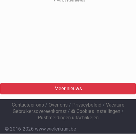
▼ Ad by Refinery89
Meer nieuws
Contacteer ons
/
Over ons
/
Privacybeleid
/
Vacature
Gebruikersovereenkomst
/
Cookies Instellingen
/
Pushmeldingen uitschakelen
© 2016-2026 www.wielerkrant.be