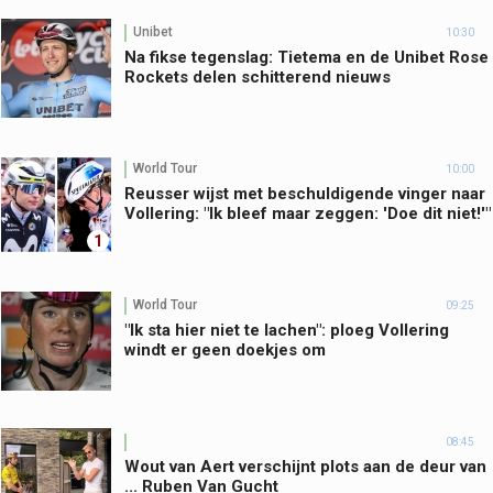
Unibet
10:30
Na fikse tegenslag: Tietema en de Unibet Rose
Rockets delen schitterend nieuws
World Tour
10:00
Reusser wijst met beschuldigende vinger naar
Vollering: "Ik bleef maar zeggen: 'Doe dit niet!'"
1
World Tour
09:25
"Ik sta hier niet te lachen": ploeg Vollering
windt er geen doekjes om
08:45
Wout van Aert verschijnt plots aan de deur van
... Ruben Van Gucht