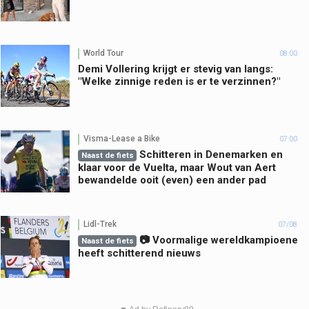
World Tour
08:00
Demi Vollering krijgt er stevig van langs:
"Welke zinnige reden is er te verzinnen?"
Visma-Lease a Bike
07:00
Schitteren in Denemarken en
Naast de fiets
klaar voor de Vuelta, maar Wout van Aert
bewandelde ooit (even) een ander pad
Lidl-Trek
07/08
📷 Voormalige wereldkampioene
Naast de fiets
heeft schitterend nieuws