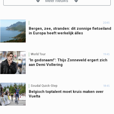
Meer nieuws
20:45
Bergen, zee, stranden: dit zonnige fietseiland
in Europa heeft werkelijk álles
World Tour
19:45
"In godsnaam!": Thijs Zonneveld ergert zich
aan Demi Vollering
Soudal Quick-Step
18:45
Belgisch toptalent moet kruis maken over
Vuelta