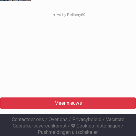
▼ Ad by Refinery89
Meer nieuws
Contacteer ons
/
Over ons
/
Privacybeleid
/
Vacature
Gebruikersovereenkomst
/
Cookies Instellingen
/
Pushmeldingen uitschakelen