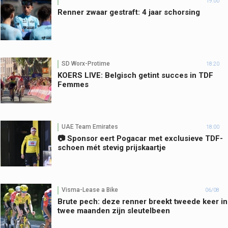
19:00
Renner zwaar gestraft: 4 jaar schorsing
SD Worx-Protime
18:20
KOERS LIVE: Belgisch getint succes in TDF
Femmes
UAE Team Emirates
18:00
📷 Sponsor eert Pogacar met exclusieve TDF-
schoen mét stevig prijskaartje
Visma-Lease a Bike
06/08
Brute pech: deze renner breekt tweede keer in
twee maanden zijn sleutelbeen