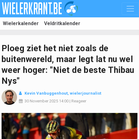
Wielerkalender
Veldritkalender
Ploeg ziet het niet zoals de
buitenwereld, maar legt lat nu wel
weer hoger: "Niet de beste Thibau
Nys"
Kevin Vanbuggenhout
, wielerjournalist
30 November 2025
14:00
|
Reageer