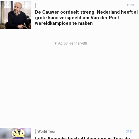
08:20
De Cauwer oordeelt streng: Nederland heeft al
grote kans verspeeld om Van der Poel
wereldkampioen te maken
▼ Ad by Refinery89
World Tour
07:51
Lotte Kopecky bestraft door jury in Tour de