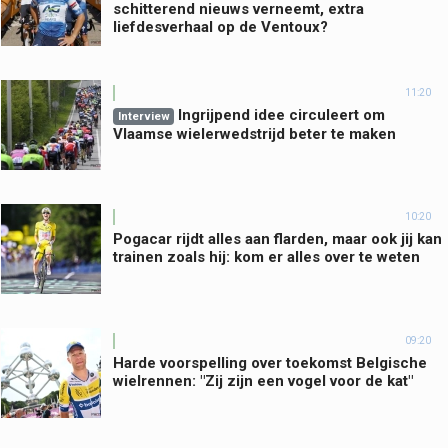
schitterend nieuws verneemt, extra
liefdesverhaal op de Ventoux?
11:20
Ingrijpend idee circuleert om
Interview
Vlaamse wielerwedstrijd beter te maken
10:20
Pogacar rijdt alles aan flarden, maar ook jij kan
trainen zoals hij: kom er alles over te weten
09:20
Harde voorspelling over toekomst Belgische
wielrennen: "Zij zijn een vogel voor de kat"