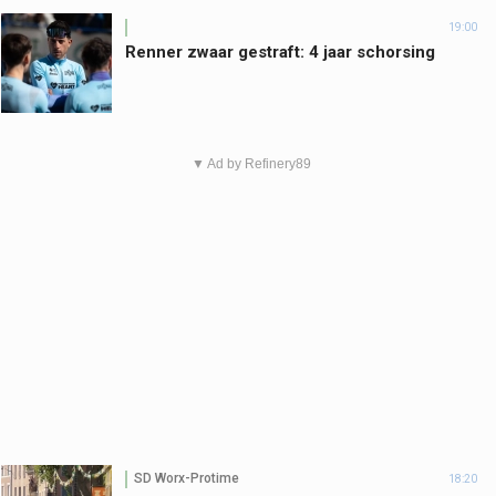
19:00
Renner zwaar gestraft: 4 jaar schorsing
▼ Ad by Refinery89
SD Worx-Protime
18:20