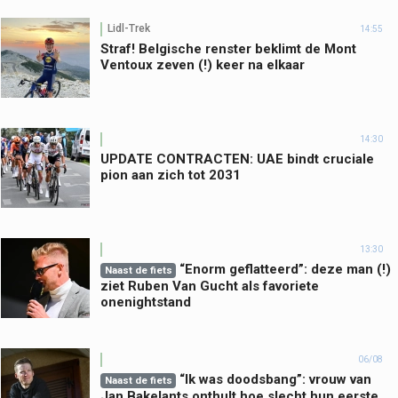
Lidl-Trek
14:55
Straf! Belgische renster beklimt de Mont
Ventoux zeven (!) keer na elkaar
14:30
UPDATE CONTRACTEN: UAE bindt cruciale
pion aan zich tot 2031
13:30
“Enorm geflatteerd”: deze man (!)
Naast de fiets
ziet Ruben Van Gucht als favoriete
onenightstand
06/08
“Ik was doodsbang”: vrouw van
Naast de fiets
Jan Bakelants onthult hoe slecht hun eerste