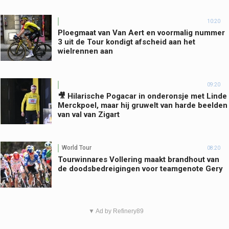
10:20
Ploegmaat van Van Aert en voormalig nummer
3 uit de Tour kondigt afscheid aan het
wielrennen aan
09:20
🎥 Hilarische Pogacar in onderonsje met Linde
Merckpoel, maar hij gruwelt van harde beelden
van val van Zigart
World Tour
08:20
Tourwinnares Vollering maakt brandhout van
de doodsbedreigingen voor teamgenote Gery
▼ Ad by Refinery89