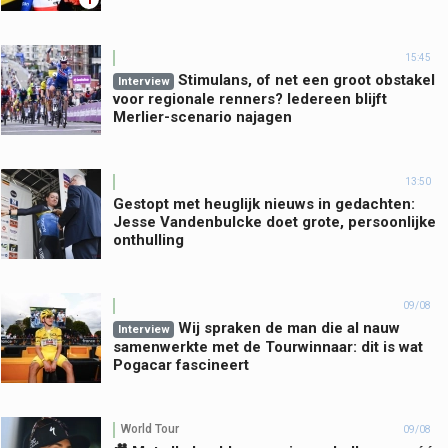
15:45
Stimulans, of net een groot obstakel
Interview
voor regionale renners? Iedereen blijft
Merlier-scenario najagen
13:50
Gestopt met heuglijk nieuws in gedachten:
Jesse Vandenbulcke doet grote, persoonlijke
onthulling
09/08
Wij spraken de man die al nauw
Interview
samenwerkte met de Tourwinnaar: dit is wat
Pogacar fascineert
World Tour
09/08