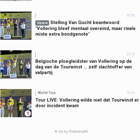
07:00
Stelling Van Gucht beantwoord:
Opinie
"Vollering bleef mentaal overeind, maar rivale
miste extra bondgenote"
20:15
Belgische ploegleidster van Vollering op de
dag van de Tourwinst ... zelf slachtoffer van
valpartij
World Tour
19:15
Tour LIVE: Vollering wilde niet dat Tourwinst er
door incident kwam
1
▼ Ad by Refinery89