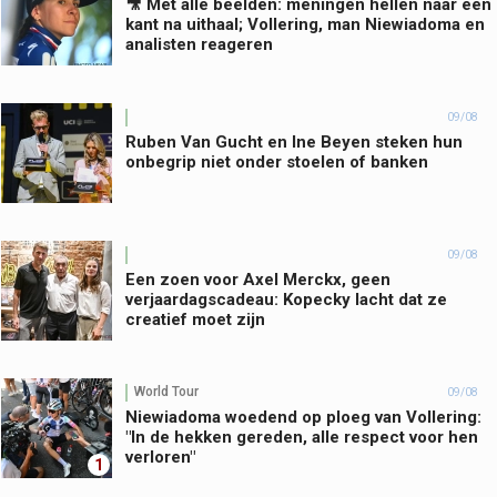
🎥 Met alle beelden: meningen hellen naar één
kant na uithaal; Vollering, man Niewiadoma en
analisten reageren
09/08
Ruben Van Gucht en Ine Beyen steken hun
onbegrip niet onder stoelen of banken
09/08
Een zoen voor Axel Merckx, geen
verjaardagscadeau: Kopecky lacht dat ze
creatief moet zijn
World Tour
09/08
Niewiadoma woedend op ploeg van Vollering:
"In de hekken gereden, alle respect voor hen
verloren"
1