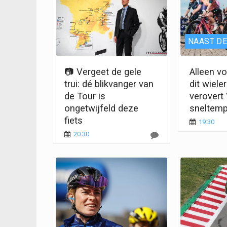
NAAST DE
📷 Vergeet de gele
Alleen v
trui: dé blikvanger van
dit wiel
de Tour is
verovert
ongetwijfeld deze
sneltem
fiets
19:30
20:30