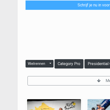
Schrijf je nu in vo
Category Pro
Presidential 
Wielrennen
Me