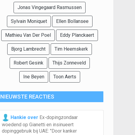
Jonas Vingegaard Rasmussen
Sylvain Moniquet
Ellen Bollansee
Mathieu Van Der Poel
Eddy Planckaert
Bjorg Lambrecht
Tim Heemskerk
Robert Gesink
Thijs Zonneveld
Ine Beyen
Toon Aerts
NIEUWSTE REACTIES
Hankie over
Ex-dopingzondaar
woedend op Gianetti en insinueert
dopinggebruik bij UAE: "Door kanker