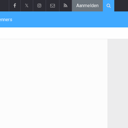
𝕏
Aanmelden
enners