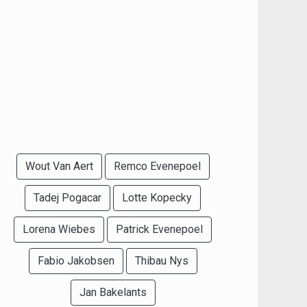
Wout Van Aert
Remco Evenepoel
Tadej Pogacar
Lotte Kopecky
Lorena Wiebes
Patrick Evenepoel
Fabio Jakobsen
Thibau Nys
Jan Bakelants