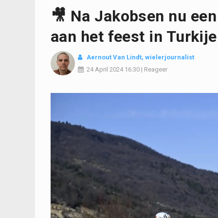
🎥 Na Jakobsen nu een
aan het feest in Turkije
Aernout Van Lindt
, wielerjournalist
24 April 2024
16:30
|
Reageer