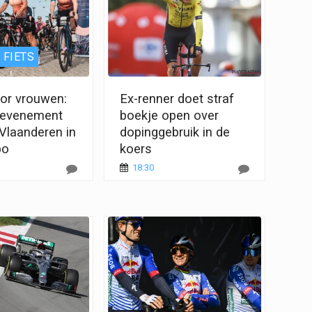
 FIETS
oor vrouwen:
Ex-renner doet straf
erevenement
boekje open over
 Vlaanderen in
dopinggebruik in de
po
koers
18:30