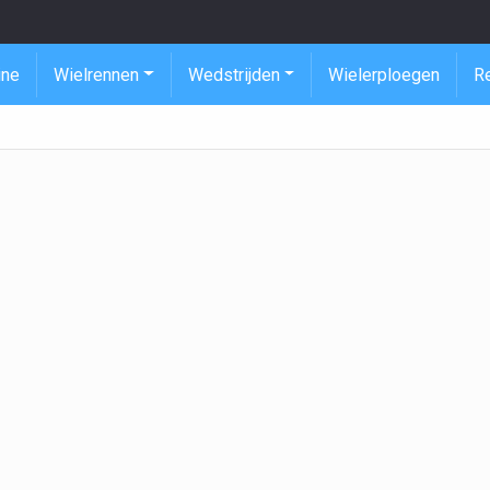
ine
Wielrennen
Wedstrijden
Wielerploegen
R