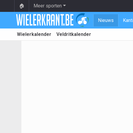
🏠
Meer sporten
Nieuws
Kant
Wielerkalender
Veldritkalender