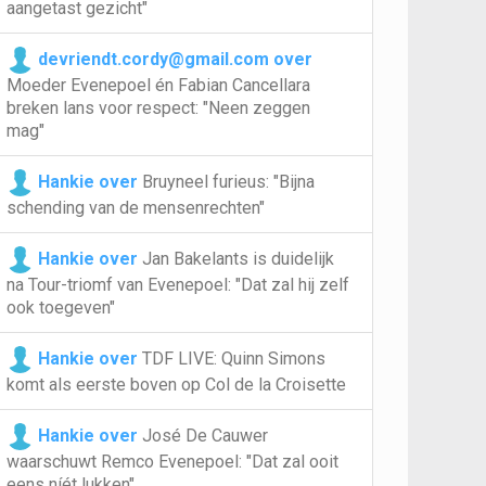
aangetast gezicht"
devriendt.cordy@gmail.com over
Moeder Evenepoel én Fabian Cancellara
breken lans voor respect: "Neen zeggen
mag"
Hankie over
Bruyneel furieus: "Bijna
schending van de mensenrechten"
Hankie over
Jan Bakelants is duidelijk
na Tour-triomf van Evenepoel: "Dat zal hij zelf
ook toegeven"
Hankie over
TDF LIVE: Quinn Simons
komt als eerste boven op Col de la Croisette
Hankie over
José De Cauwer
waarschuwt Remco Evenepoel: "Dat zal ooit
eens níét lukken"