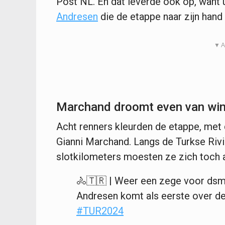
Post NL. En dat leverde ook op, want u
Andresen
die de etappe naar zijn hand 
▼ A
Marchand droomt even van wins
Acht renners kleurden de etappe, met
Gianni Marchand. Langs de Turkse Riviè
slotkilometers moesten ze zich toch
🚴🇹🇷 | Weer een zege voor dsm
Andresen komt als eerste over de
#TUR2024