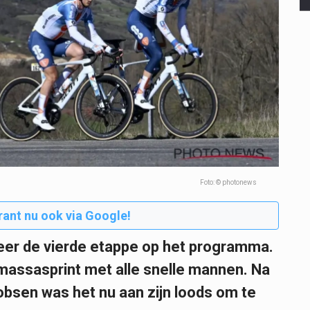
Foto: © photonews
rant nu ook via Google!
weer de vierde etappe op het programma.
 massasprint met alle snelle mannen. Na
bsen was het nu aan zijn loods om te