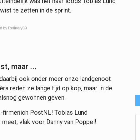
iteindelijk was het haar loods Tobias Lund
wist te zetten in de sprint.
d by Refinery89
t, maar ...
 daarbij ook onder meer onze landgenoot
ra reden ze lange tijd op kop, maar in de
 alsnog gewonnen geven.
-firmenich PostNL! Tobias Lund
 meet, vlak voor Danny van Poppel!