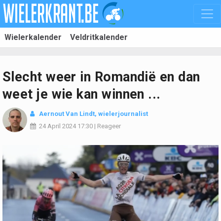
Wielerkalender
Veldritkalender
Slecht weer in Romandië en dan
weet je wie kan winnen ...
Aernout Van Lindt
, wielerjournalist
24 April 2024
17:30
|
Reageer