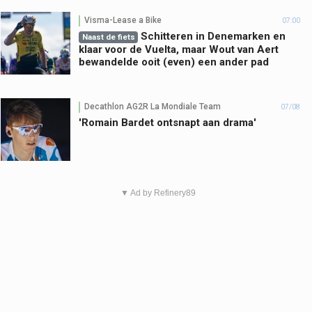
Visma-Lease a Bike
07:00
Schitteren in Denemarken en
Naast de fiets
klaar voor de Vuelta, maar Wout van Aert
bewandelde ooit (even) een ander pad
Decathlon AG2R La Mondiale Team
07/08
'Romain Bardet ontsnapt aan drama'
▼ Ad by Refinery89