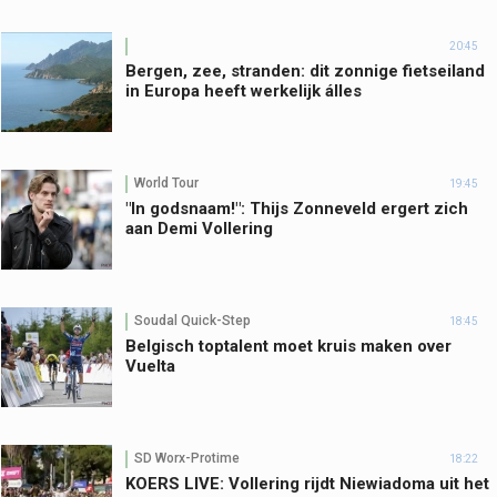
20:45
Bergen, zee, stranden: dit zonnige fietseiland
in Europa heeft werkelijk álles
World Tour
19:45
"In godsnaam!": Thijs Zonneveld ergert zich
aan Demi Vollering
Soudal Quick-Step
18:45
Belgisch toptalent moet kruis maken over
Vuelta
SD Worx-Protime
18:22
KOERS LIVE: Vollering rijdt Niewiadoma uit het