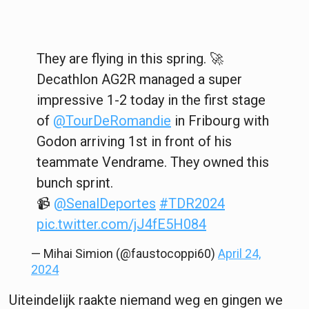
They are flying in this spring. 🚀
Decathlon AG2R managed a super
impressive 1-2 today in the first stage
of
@TourDeRomandie
in Fribourg with
Godon arriving 1st in front of his
teammate Vendrame. They owned this
bunch sprint.
📹
@SenalDeportes
#TDR2024
pic.twitter.com/jJ4fE5H084
— Mihai Simion (@faustocoppi60)
April 24,
2024
Uiteindelijk raakte niemand weg en gingen we