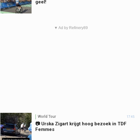
geel!
▼ Ad by Refinery89
World Tour
17:45
📷 Urska Zigart krijgt hoog bezoek in TDF
Femmes