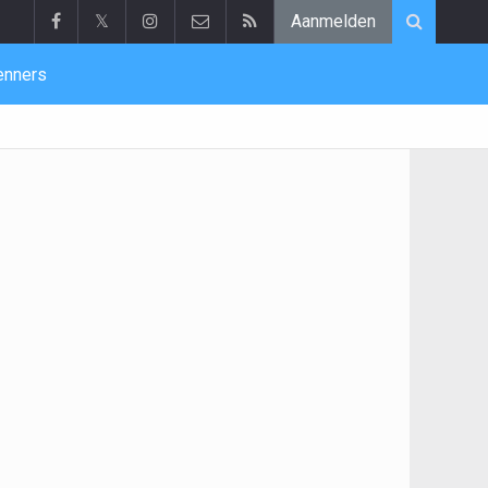
𝕏
Aanmelden
enners