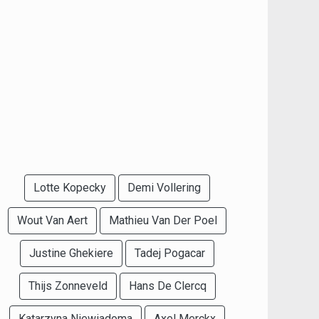
Lotte Kopecky
Demi Vollering
Wout Van Aert
Mathieu Van Der Poel
Justine Ghekiere
Tadej Pogacar
Thijs Zonneveld
Hans De Clercq
Katarzyna Niewiadoma
Axel Merckx