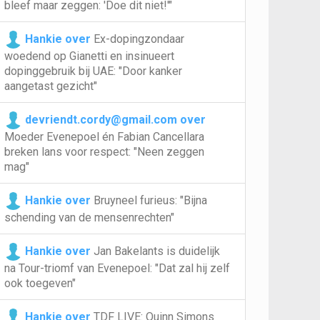
bleef maar zeggen: 'Doe dit niet!'"
Hankie over
Ex-dopingzondaar
woedend op Gianetti en insinueert
dopinggebruik bij UAE: "Door kanker
aangetast gezicht"
devriendt.cordy@gmail.com over
Moeder Evenepoel én Fabian Cancellara
breken lans voor respect: "Neen zeggen
mag"
Hankie over
Bruyneel furieus: "Bijna
schending van de mensenrechten"
Hankie over
Jan Bakelants is duidelijk
na Tour-triomf van Evenepoel: "Dat zal hij zelf
ook toegeven"
Hankie over
TDF LIVE: Quinn Simons