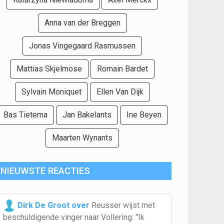
Anna van der Breggen
Jonas Vingegaard Rasmussen
Mattias Skjelmose
Romain Bardet
Sylvain Moniquet
Ellen Van Dijk
Bas Tietema
Jan Bakelants
Ine Beyen
Maarten Wynants
NIEUWSTE REACTIES
Dirk De Groot over
Reusser wijst met
beschuldigende vinger naar Vollering: "Ik