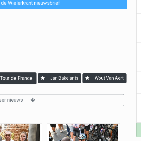
or de Wielerkrant nieuwsbrief
Tour de France
Jan Bakelants
Wout Van Aert
er nieuws