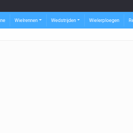
ine
Wielrennen
Wedstrijden
Wielerploegen
R