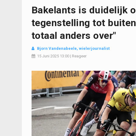
Bakelants is duidelijk 
tegenstelling tot buite
totaal anders over"
Bjorn Vandenabeele
, wielerjournalist
15 Juni 2025
13:00
|
Reageer