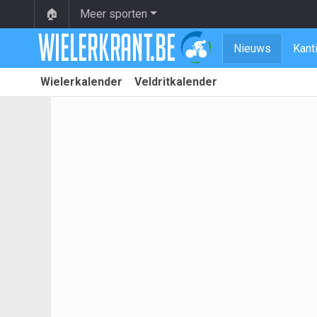
🏠
Meer sporten
Nieuws
Kant
Wielerkalender
Veldritkalender