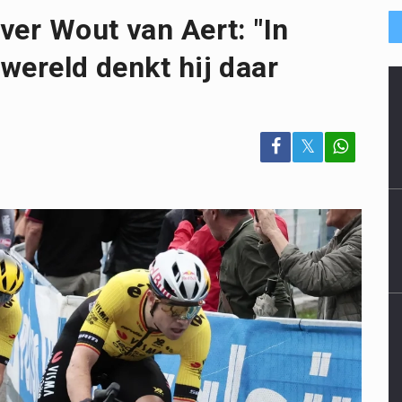
over Wout van Aert: "In
nwereld denkt hij daar
𝕏