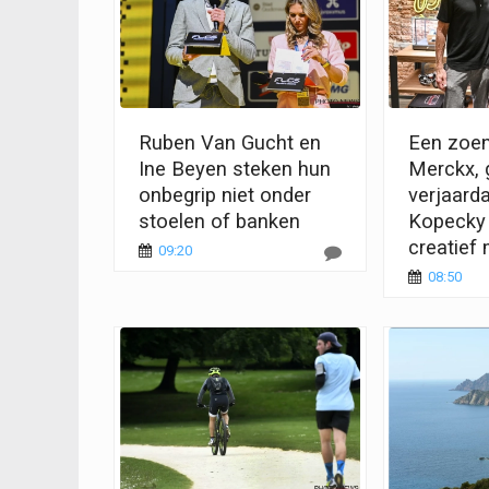
Ruben Van Gucht en
Een zoen
Ine Beyen steken hun
Merckx, 
onbegrip niet onder
verjaard
stoelen of banken
Kopecky 
creatief 
09:20
08:50