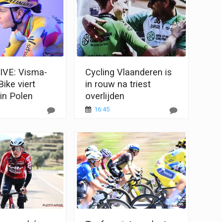
IVE: Visma-
Cycling Vlaanderen is
ike viert
in rouw na triest
in Polen
overlijden
16:45