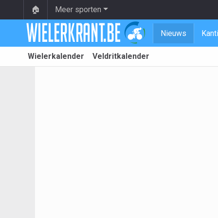
🏠
Meer sporten
Nieuws
Kant
Wielerkalender
Veldritkalender