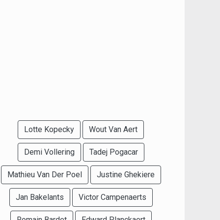
Lotte Kopecky
Wout Van Aert
Demi Vollering
Tadej Pogacar
Mathieu Van Der Poel
Justine Ghekiere
Jan Bakelants
Victor Campenaerts
Romain Bardet
Edward Planckaert