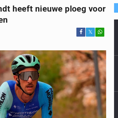
dt heeft nieuwe ploeg voor
en
𝕏