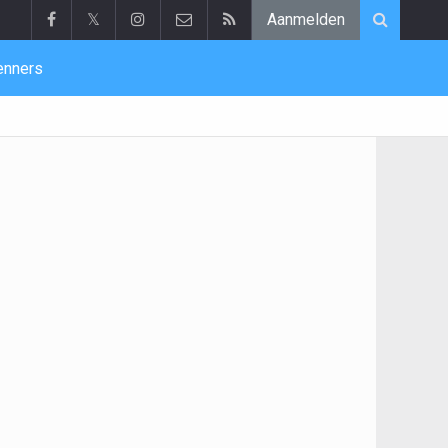
𝕏
Aanmelden
enners