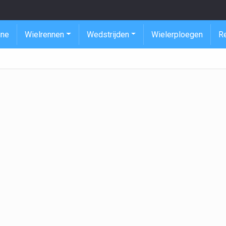
ine
Wielrennen
Wedstrijden
Wielerploegen
R