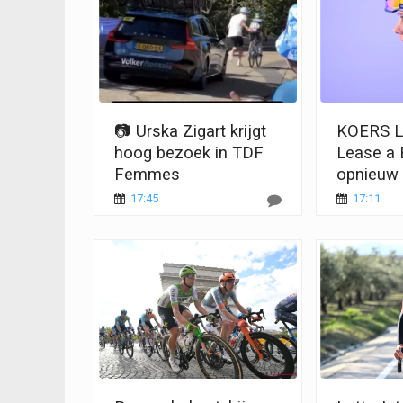
📷 Urska Zigart krijgt
KOERS L
hoog bezoek in TDF
Lease a B
Femmes
opnieuw 
17:45
17:11