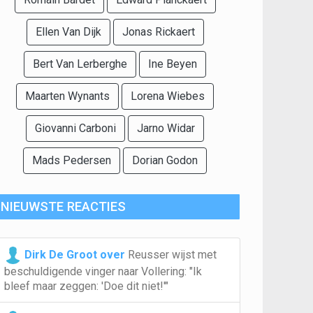
Ellen Van Dijk
Jonas Rickaert
Bert Van Lerberghe
Ine Beyen
Maarten Wynants
Lorena Wiebes
Giovanni Carboni
Jarno Widar
Mads Pedersen
Dorian Godon
NIEUWSTE REACTIES
Dirk De Groot over
Reusser wijst met
beschuldigende vinger naar Vollering: "Ik
bleef maar zeggen: 'Doe dit niet!'"