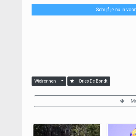
Schrijf je nu in vo
Wielrennen
Dries De Bondt
Me