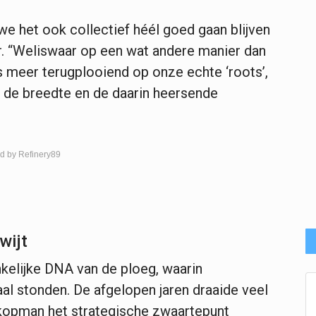
we het ook collectief héél goed gaan blijven
r. “Weliswaar op een wat andere manier dan
s meer terugplooiend op onze echte ‘roots’,
 de breedte en de daarin heersende
d by Refinery89
wijt
nkelijke DNA van de ploeg, waarin
al stonden. De afgelopen jaren draaide veel
 kopman het strategische zwaartepunt