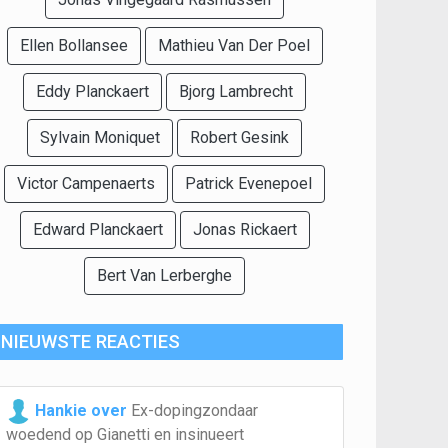
Ellen Bollansee
Mathieu Van Der Poel
Eddy Planckaert
Bjorg Lambrecht
Sylvain Moniquet
Robert Gesink
Victor Campenaerts
Patrick Evenepoel
Edward Planckaert
Jonas Rickaert
Bert Van Lerberghe
NIEUWSTE REACTIES
Hankie over
Ex-dopingzondaar
woedend op Gianetti en insinueert