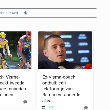
er nieuws
ch: Visma-
Ex-Visma-coach
reekt tweede
onthult: één
twee maanden
telefoontje van
telbeen
Remco veranderde
alles
07:00