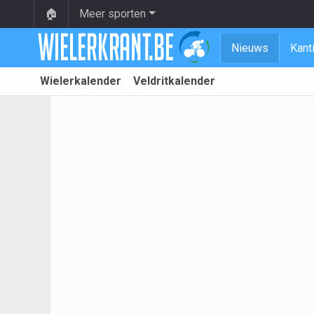
🏠
Meer sporten
Nieuws
Kant
Wielerkalender
Veldritkalender