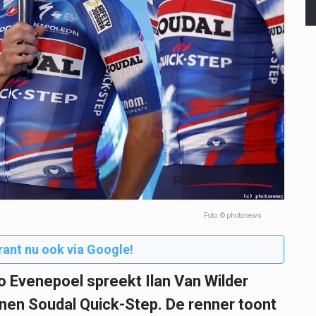
Foto: © photonews
rant nu ook via Google!
 Evenepoel spreekt Ilan Van Wilder
innen Soudal Quick-Step. De renner toont