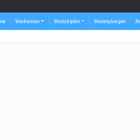
ine
Wielrennen
Wedstrijden
Wielerploegen
R