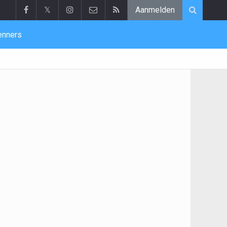
𝕏
Aanmelden
enners