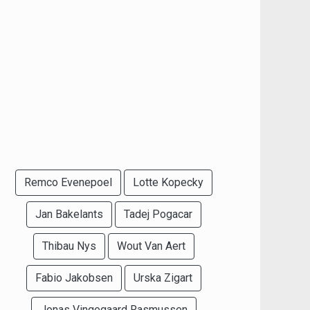
Remco Evenepoel
Lotte Kopecky
Jan Bakelants
Tadej Pogacar
Thibau Nys
Wout Van Aert
Fabio Jakobsen
Urska Zigart
Jonas Vingegaard Rasmussen