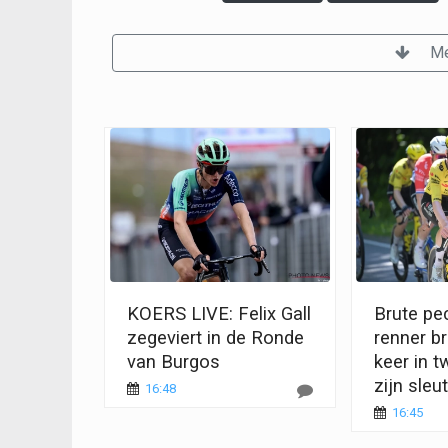
Me
KOERS LIVE: Felix Gall
Brute pe
zegeviert in de Ronde
renner b
van Burgos
keer in 
zijn sleu
16:48
16:45