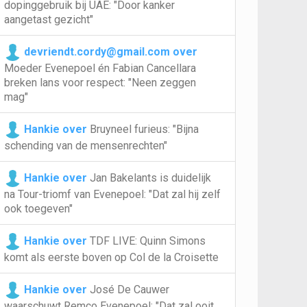
dopinggebruik bij UAE: "Door kanker
aangetast gezicht"
devriendt.cordy@gmail.com over
Moeder Evenepoel én Fabian Cancellara
breken lans voor respect: "Neen zeggen
mag"
Hankie over
Bruyneel furieus: "Bijna
schending van de mensenrechten"
Hankie over
Jan Bakelants is duidelijk
na Tour-triomf van Evenepoel: "Dat zal hij zelf
ook toegeven"
Hankie over
TDF LIVE: Quinn Simons
komt als eerste boven op Col de la Croisette
Hankie over
José De Cauwer
waarschuwt Remco Evenepoel: "Dat zal ooit