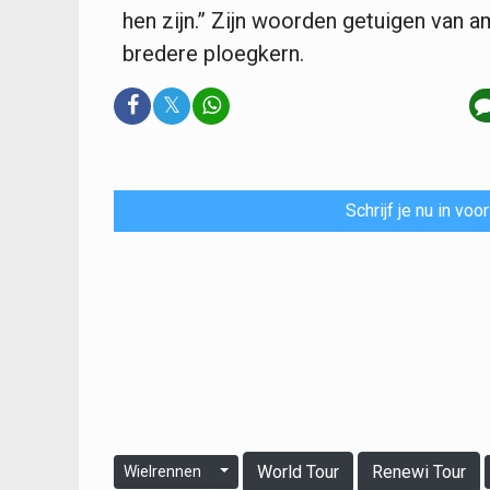
hen zijn.” Zijn woorden getuigen van a
bredere ploegkern.
𝕏
Schrijf je nu in vo
World Tour
Renewi Tour
Wielrennen