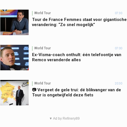
World Tour
07:30
Tour de France Femmes staat voor gigantische
verandering: “Zo snel mogelijk”
World Tour
07:00
Ex-Visma-coach onthult: één telefoontje van
Remco veranderde alles
World Tour
20:30
📷 Vergeet de gele trui: dé blikvanger van de
Tour is ongetwijfeld deze fiets
▼ Ad by Refinery89