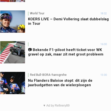
World Tour
18:02
KOERS LIVE – Demi Vollering slaat dubbelslag
in Tour
16:00
📷 Bekende F1-piloot heeft ticket voor WK
gravel op zak, maar zit met groot probleem
Red Bull-BORA-hansgrohe
15:00
Nu Flanders Baloise stopt: dit zijn de
jaarbudgetten van de wielerploegen
▼ Ad by Refinery89