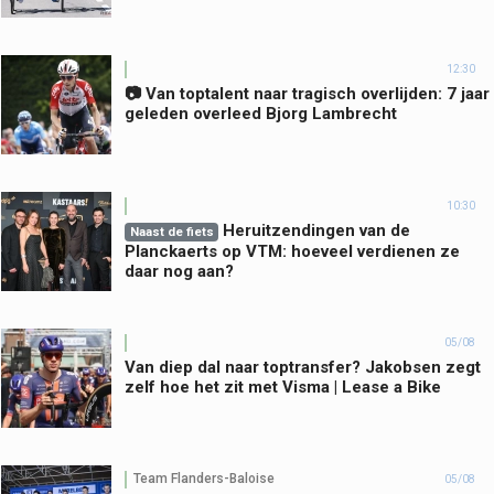
12:30
📷 Van toptalent naar tragisch overlijden: 7 jaar
geleden overleed Bjorg Lambrecht
10:30
Heruitzendingen van de
Naast de fiets
Planckaerts op VTM: hoeveel verdienen ze
daar nog aan?
05/08
Van diep dal naar toptransfer? Jakobsen zegt
zelf hoe het zit met Visma | Lease a Bike
Team Flanders-Baloise
05/08