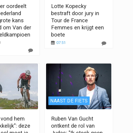
r oordeelt
Lotte Kopecky
Nederland
bestraft door jury in
grote kans
Tour de France
d om Van der
Femmes en krijgt een
eldkampioen
boete
n
07:51
NAAST DE FIETS
 vond hem
Ruben Van Gucht
kkelijk": deze
ontkent de rol van
col moet je
Judas: "Ik steek geen