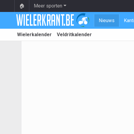
🏠
Meer sporten
Nieuws
Kant
Wielerkalender
Veldritkalender