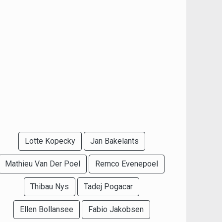
Lotte Kopecky
Jan Bakelants
Mathieu Van Der Poel
Remco Evenepoel
Thibau Nys
Tadej Pogacar
Ellen Bollansee
Fabio Jakobsen