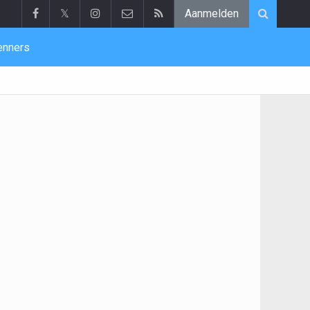
𝕏
Aanmelden
enners