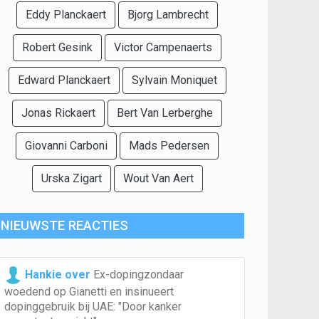
Eddy Planckaert
Bjorg Lambrecht
Robert Gesink
Victor Campenaerts
Edward Planckaert
Sylvain Moniquet
Jonas Rickaert
Bert Van Lerberghe
Giovanni Carboni
Mads Pedersen
Urska Zigart
Wout Van Aert
NIEUWSTE REACTIES
Hankie over
Ex-dopingzondaar
woedend op Gianetti en insinueert
dopinggebruik bij UAE: "Door kanker