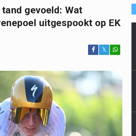
 tand gevoeld: Wat
venepoel uitgespookt op EK
𝕏