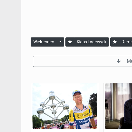
Wielrennen
Klaas Lodewyck
Remc
Me