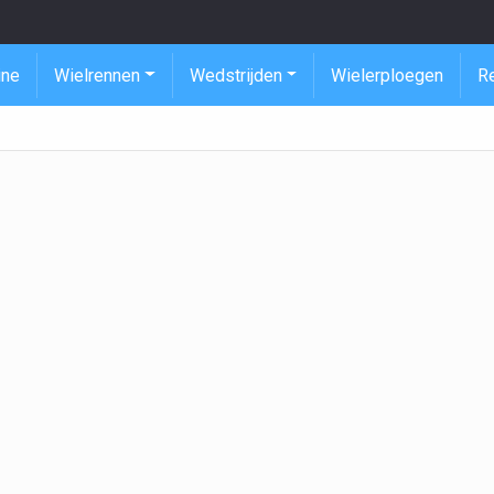
ine
Wielrennen
Wedstrijden
Wielerploegen
R