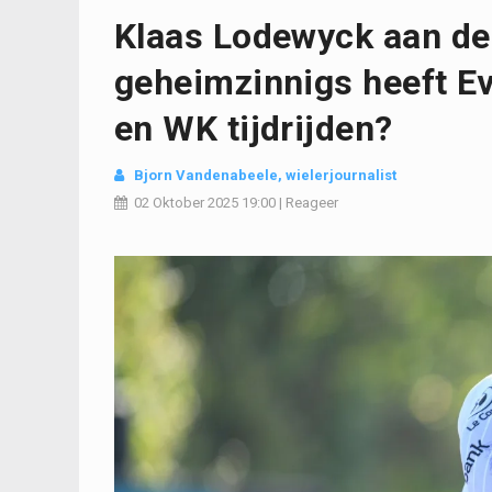
Klaas Lodewyck aan de
geheimzinnigs heeft E
en WK tijdrijden?
Bjorn Vandenabeele
, wielerjournalist
02 Oktober 2025
19:00
|
Reageer