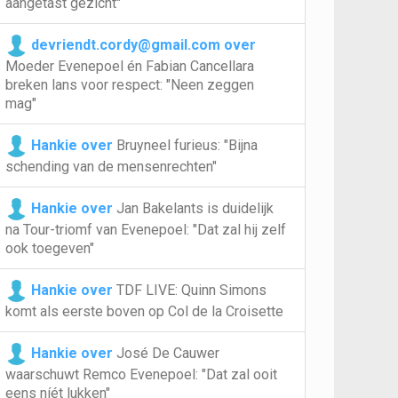
aangetast gezicht"
devriendt.cordy@gmail.com over
Moeder Evenepoel én Fabian Cancellara
breken lans voor respect: "Neen zeggen
mag"
Hankie over
Bruyneel furieus: "Bijna
schending van de mensenrechten"
Hankie over
Jan Bakelants is duidelijk
na Tour-triomf van Evenepoel: "Dat zal hij zelf
ook toegeven"
Hankie over
TDF LIVE: Quinn Simons
komt als eerste boven op Col de la Croisette
Hankie over
José De Cauwer
waarschuwt Remco Evenepoel: "Dat zal ooit
eens níét lukken"