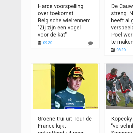
Harde voorspelling
De Cauwe
over toekomst
streng: 
Belgische wielrennen:
heeft al 
"Zij zijn een vogel
verspeel
voor de kat"
Poel wer
te make
09:20
08:20
Groene trui uit Tour de
Kopecky
France kijkt
"verschri
ontzettend uit naar
Spaanse 