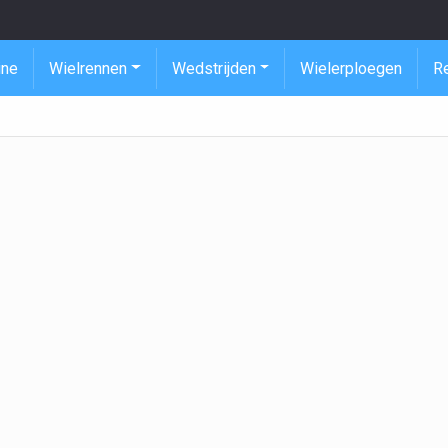
ine
Wielrennen
Wedstrijden
Wielerploegen
R