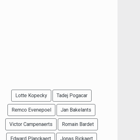
Lotte Kopecky
Tadej Pogacar
Remco Evenepoel
Jan Bakelants
Victor Campenaerts
Romain Bardet
Edward Planckaert
Jonas Rickaert