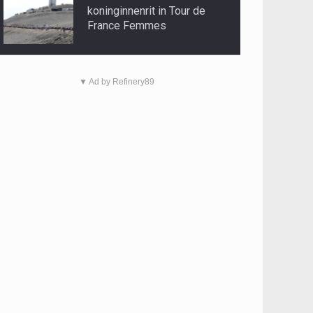
koninginnenrit in Tour de
France Femmes
▼ Ad by Refinery89