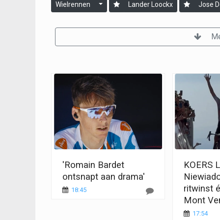
Wielrennen
Lander Loockx
Jose 
Me
'Romain Bardet
KOERS L
ontsnapt aan drama'
Niewiad
ritwinst 
18:45
Mont Ve
17:54