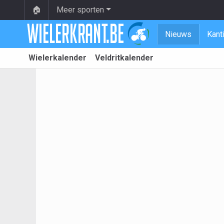
🏠
Meer sporten
Nieuws
Kant
Wielerkalender
Veldritkalender