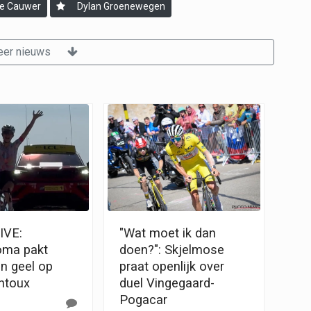
De Cauwer
Dylan Groenewegen
er nieuws
IVE:
"Wat moet ik dan
oma pakt
doen?": Skjelmose
én geel op
praat openlijk over
ntoux
duel Vingegaard-
Pogacar