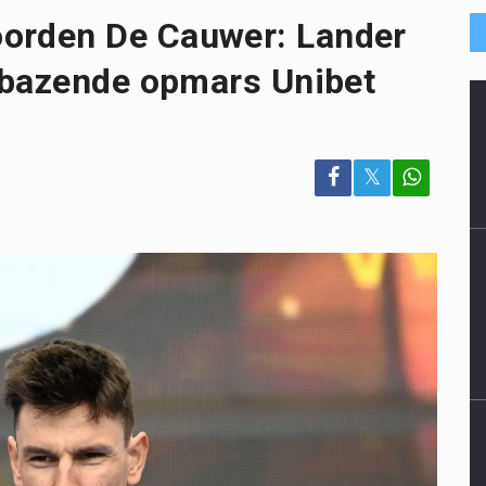
orden De Cauwer: Lander
rbazende opmars Unibet
𝕏