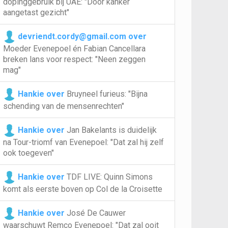
dopinggebruik bij UAE: "Door kanker
aangetast gezicht"
devriendt.cordy@gmail.com over
Moeder Evenepoel én Fabian Cancellara
breken lans voor respect: "Neen zeggen
mag"
Hankie over
Bruyneel furieus: "Bijna
schending van de mensenrechten"
Hankie over
Jan Bakelants is duidelijk
na Tour-triomf van Evenepoel: "Dat zal hij zelf
ook toegeven"
Hankie over
TDF LIVE: Quinn Simons
komt als eerste boven op Col de la Croisette
Hankie over
José De Cauwer
waarschuwt Remco Evenepoel: "Dat zal ooit