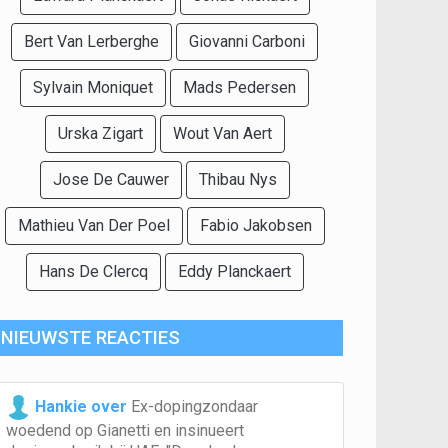
Bert Van Lerberghe
Giovanni Carboni
Sylvain Moniquet
Mads Pedersen
Urska Zigart
Wout Van Aert
Jose De Cauwer
Thibau Nys
Mathieu Van Der Poel
Fabio Jakobsen
Hans De Clercq
Eddy Planckaert
NIEUWSTE REACTIES
Hankie over
Ex-dopingzondaar
woedend op Gianetti en insinueert