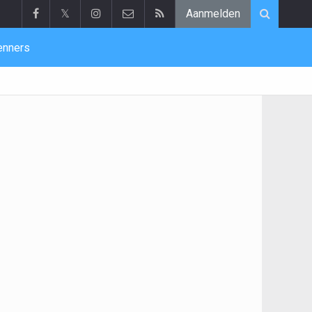
𝕏
Aanmelden
enners