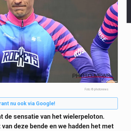
Foto: © photonews
rant nu ook via Google!
t de sensatie van het wielerpeloton.
t van deze bende en we hadden het met