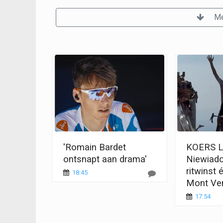
Me
'Romain Bardet
KOERS L
ontsnapt aan drama'
Niewiad
ritwinst 
18:45
Mont Ve
17:54