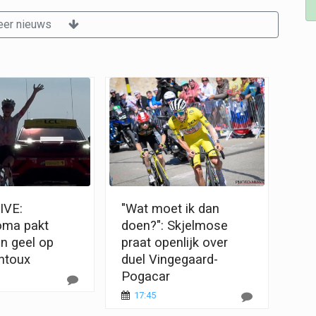
er nieuws
IVE:
"Wat moet ik dan
oma pakt
doen?": Skjelmose
én geel op
praat openlijk over
ntoux
duel Vingegaard-
Pogacar
17:45