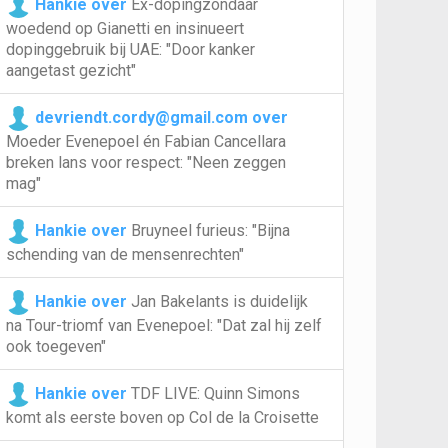
Hankie over
Ex-dopingzondaar
woedend op Gianetti en insinueert
dopinggebruik bij UAE: "Door kanker
aangetast gezicht"
devriendt.cordy@gmail.com over
Moeder Evenepoel én Fabian Cancellara
breken lans voor respect: "Neen zeggen
mag"
Hankie over
Bruyneel furieus: "Bijna
schending van de mensenrechten"
Hankie over
Jan Bakelants is duidelijk
na Tour-triomf van Evenepoel: "Dat zal hij zelf
ook toegeven"
Hankie over
TDF LIVE: Quinn Simons
komt als eerste boven op Col de la Croisette