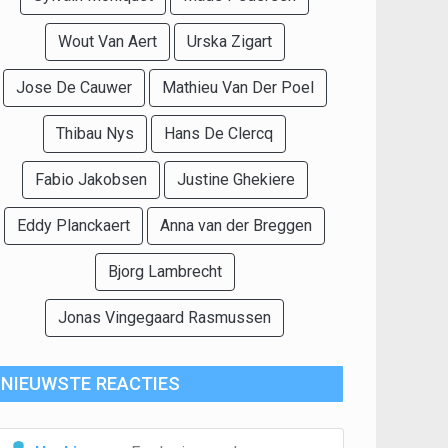
Wout Van Aert
Urska Zigart
Jose De Cauwer
Mathieu Van Der Poel
Thibau Nys
Hans De Clercq
Fabio Jakobsen
Justine Ghekiere
Eddy Planckaert
Anna van der Breggen
Bjorg Lambrecht
Jonas Vingegaard Rasmussen
NIEUWSTE REACTIES