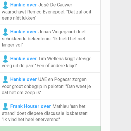
Hankie over
José De Cauwer
waarschuwt Remco Evenepoel: "Dat zal ooit
eens níét lukken"
Hankie over
Jonas Vingegaard doet
schokkende bekentenis: "Ik hield het niet
langer vol"
Hankie over
Tim Wellens krijgt stevige
veeg uit de pan: "Een of andere klojo"
Hankie over
UAE en Pogacar zorgen
voor groot onbegrip in peloton: "Dan weet je
dat het om zeep is"
Frank Houter over
Mathieu 'aan het
strand' doet diepere discussie losbarsten:
"Ik vind het heel enerverend"