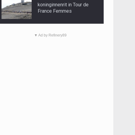
koninginnenrit in Tour de
France Femmes
▼ Ad by Refinery89