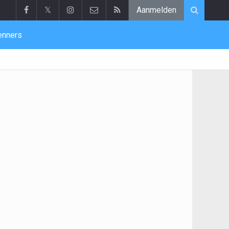
𝕏
Aanmelden
enners