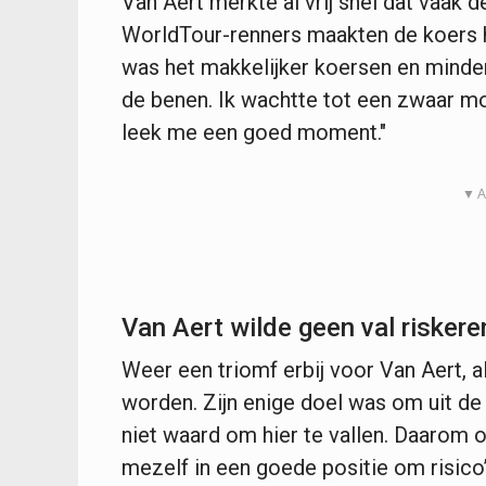
Van Aert merkte al vrij snel dat vaak
WorldTour-renners maakten de koers h
was het makkelijker koersen en minder 
de benen. Ik wachtte tot een zwaar mo
leek me een goed moment."
▼ A
Van Aert wilde geen val riskere
Weer een triomf erbij voor Van Aert,
worden. Zijn enige doel was om uit de
niet waard om hier te vallen. Daarom 
mezelf in een goede positie om risico’s