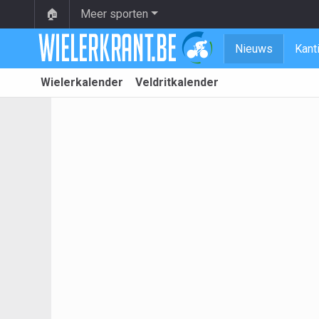
🏠
Meer sporten
Nieuws
Kant
Wielerkalender
Veldritkalender