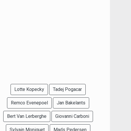
Lotte Kopecky
Tadej Pogacar
Remco Evenepoel
Jan Bakelants
Bert Van Lerberghe
Giovanni Carboni
Sylvain Moniquet
Mads Pedersen