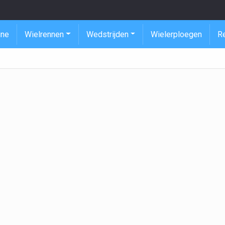
ine
Wielrennen
Wedstrijden
Wielerploegen
R