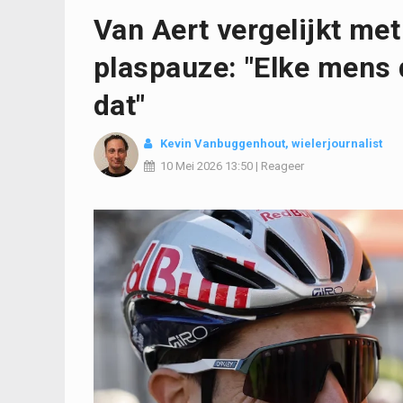
Van Aert vergelijkt me
plaspauze: "Elke mens d
dat"
Kevin Vanbuggenhout
, wielerjournalist
10 Mei 2026
13:50
|
Reageer