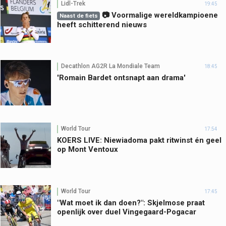
Lidl-Trek
19:45
📷 Voormalige wereldkampioene
Naast de fiets
heeft schitterend nieuws
Decathlon AG2R La Mondiale Team
18:45
'Romain Bardet ontsnapt aan drama'
World Tour
17:54
KOERS LIVE: Niewiadoma pakt ritwinst én geel
op Mont Ventoux
World Tour
17:45
"Wat moet ik dan doen?": Skjelmose praat
openlijk over duel Vingegaard-Pogacar