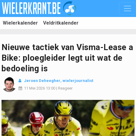
Wielerkalender
Veldritkalender
Nieuwe tactiek van Visma-Lease a
Bike: ploegleider legt uit wat de
bedoeling is
Jeroen Deheegher
, wielerjournalist
11 Mei 2026
13:00
|
Reageer