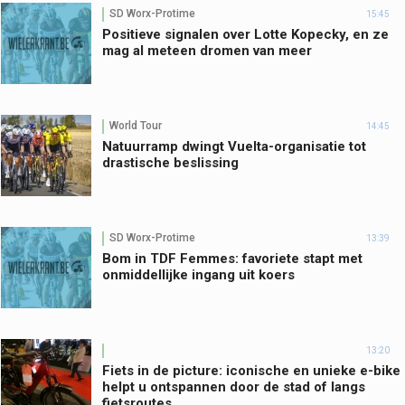
SD Worx-Protime
15:45
Positieve signalen over Lotte Kopecky, en ze
mag al meteen dromen van meer
World Tour
14:45
Natuurramp dwingt Vuelta-organisatie tot
drastische beslissing
SD Worx-Protime
13:39
Bom in TDF Femmes: favoriete stapt met
onmiddellijke ingang uit koers
13:20
Fiets in de picture: iconische en unieke e-bike
helpt u ontspannen door de stad of langs
fietsroutes