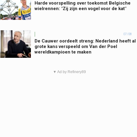
Harde voorspelling over toekomst Belgische
wielrennen: "Zij zijn een vogel voor de kat"
07/08
De Cauwer oordeelt streng: Nederland heeft al
grote kans verspeeld om Van der Poel
wereldkampioen te maken
▼ Ad by Refinery89