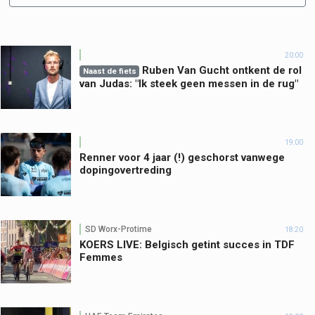
20:00
Ruben Van Gucht ontkent de rol
Naast de fiets
van Judas: "Ik steek geen messen in de rug"
19:00
Renner voor 4 jaar (!) geschorst vanwege
dopingovertreding
SD Worx-Protime
18:20
KOERS LIVE: Belgisch getint succes in TDF
Femmes