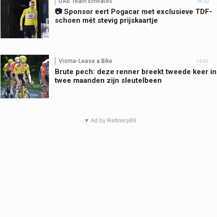
UAE Team Emirates
18:00
📷 Sponsor eert Pogacar met exclusieve TDF-
schoen mét stevig prijskaartje
Visma-Lease a Bike
16:45
Brute pech: deze renner breekt tweede keer in
twee maanden zijn sleutelbeen
▼ Ad by Refinery89