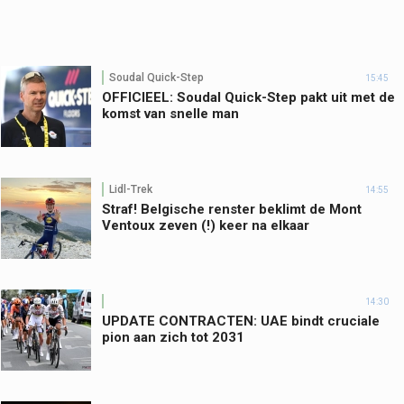
Soudal Quick-Step
15:45
OFFICIEEL: Soudal Quick-Step pakt uit met de
komst van snelle man
Lidl-Trek
14:55
Straf! Belgische renster beklimt de Mont
Ventoux zeven (!) keer na elkaar
14:30
UPDATE CONTRACTEN: UAE bindt cruciale
pion aan zich tot 2031