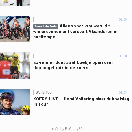
05/08
Alleen voor vrouwen: dit
Naast de fiets
wielerevenement verovert Vlaanderen in
sneltempo
05/08
Ex-renner doet straf boekje open over
dopinggebruik in de koers
World Tour
05/08
KOERS LIVE – Demi Vollering slaat dubbelslag
in Tour
▼ Ad by Refinery89