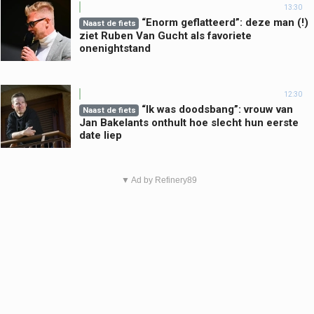
13:30
“Enorm geflatteerd”: deze man (!)
Naast de fiets
ziet Ruben Van Gucht als favoriete
onenightstand
12:30
“Ik was doodsbang”: vrouw van
Naast de fiets
Jan Bakelants onthult hoe slecht hun eerste
date liep
▼ Ad by Refinery89