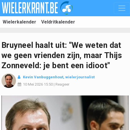
Wielerkalender
Veldritkalender
Bruyneel haalt uit: "We weten dat
we geen vrienden zijn, maar Thijs
Zonneveld: je bent een idioot"
Kevin Vanbuggenhout
, wielerjournalist
10 Mei 2026
15:50
|
Reageer