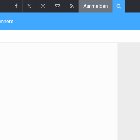
𝕏
Aanmelden
enners