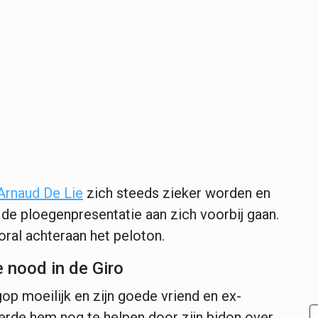
Arnaud De Lie
zich steeds zieker worden en
de ploegenpresentatie aan zich voorbij gaan.
ooral achteraan het peloton.
e nood in de Giro
op moeilijk en zijn goede vriend en ex-
rde hem nog te helpen door zijn bidon over