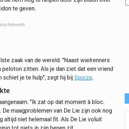
idon te geven.
d by Refinery89
te zaak van de wereld. "Naast wielrenners
eloton zitten. Als je dan ziet dat een vriend
chiet je te hulp", zegt hij bij
Sporza
.
ekte
aangenaam. "Ik zat op dat moment à bloc.
j. De maagproblemen van De Lie zijn ook nog
g altijd niet helemaal fit. Als De Lie voluit
nig tot niets in zijn benen zit.