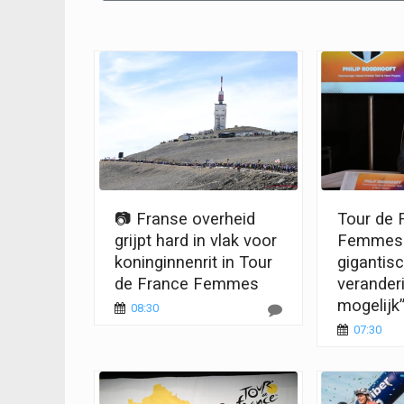
📷 Franse overheid
Tour de 
grijpt hard in vlak voor
Femmes 
koninginnenrit in Tour
gigantis
de France Femmes
veranderi
mogelijk
08:30
07:30