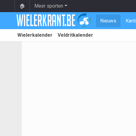
🏠
Meer sporten
Nieuws
Kant
Wielerkalender
Veldritkalender