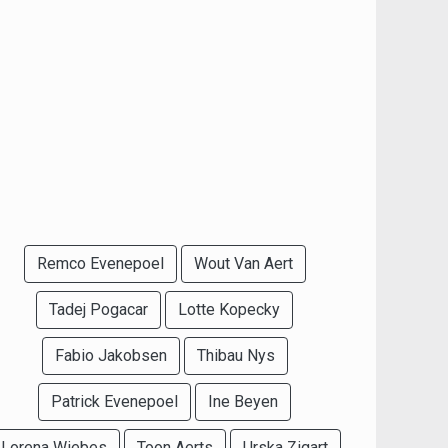
Remco Evenepoel
Wout Van Aert
Tadej Pogacar
Lotte Kopecky
Fabio Jakobsen
Thibau Nys
Patrick Evenepoel
Ine Beyen
Lorena Wiebes
Toon Aerts
Urska Zigart