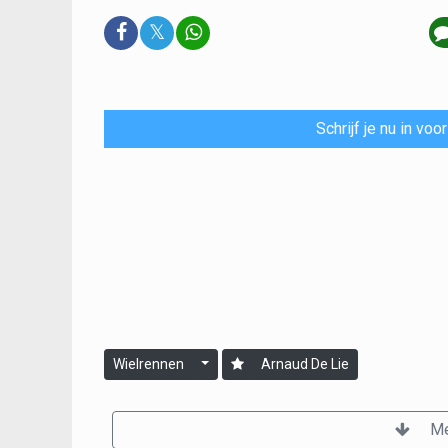
𝕏
Schrijf je nu in vo
Wielrennen
Arnaud De Lie
Me