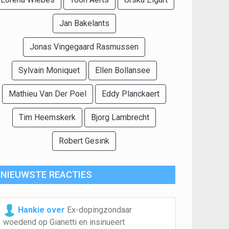
Jan Bakelants
Jonas Vingegaard Rasmussen
Sylvain Moniquet
Ellen Bollansee
Mathieu Van Der Poel
Eddy Planckaert
Tim Heemskerk
Bjorg Lambrecht
Robert Gesink
NIEUWSTE REACTIES
Hankie over
Ex-dopingzondaar
woedend op Gianetti en insinueert