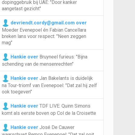
dopinggebruik bij UAE: "Door kanker
aangetast gezicht"
devriendt.cordy@gmail.com over
Moeder Evenepoel én Fabian Cancellara
breken lans voor respect: "Neen zeggen
mag"
Hankie over
Bruyneel furieus: "Bijna
schending van de mensenrechten"
Hankie over
Jan Bakelants is duidelijk
na Tour-triomf van Evenepoel: "Dat zal hij zelf
ook toegeven"
Hankie over
TDF LIVE: Quinn Simons
komt als eerste boven op Col de la Croisette
Hankie over
José De Cauwer
waarschuwt Remco Evenepoel: "Dat zal ooit