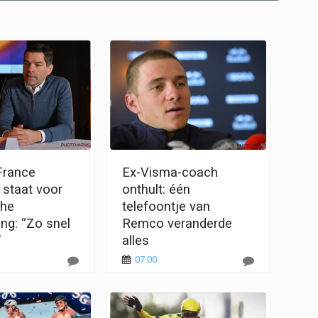
France
Ex-Visma-coach
staat voor
onthult: één
che
telefoontje van
ng: “Zo snel
Remco veranderde
”
alles
07:00