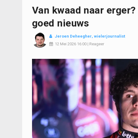
Van kwaad naar erger? 
goed nieuws
Jeroen Deheegher
, wielerjournalist
12 Mei 2026
16:00
|
Reageer