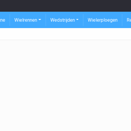
ine
Wielrennen
Wedstrijden
Wielerploegen
R