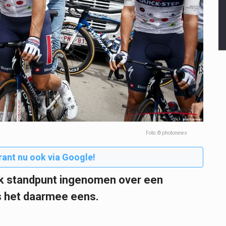
Foto: © photonews
rant nu ook via Google!
jk standpunt ingenomen over een
is het daarmee eens.