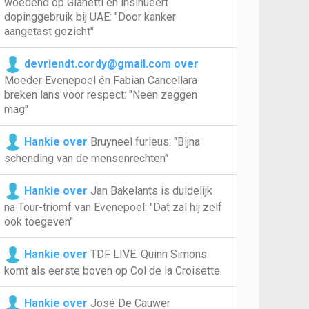
woedend op Gianetti en insinueert
dopinggebruik bij UAE: "Door kanker
aangetast gezicht"
devriendt.cordy@gmail.com over
Moeder Evenepoel én Fabian Cancellara
breken lans voor respect: "Neen zeggen
mag"
Hankie over
Bruyneel furieus: "Bijna
schending van de mensenrechten"
Hankie over
Jan Bakelants is duidelijk
na Tour-triomf van Evenepoel: "Dat zal hij zelf
ook toegeven"
Hankie over
TDF LIVE: Quinn Simons
komt als eerste boven op Col de la Croisette
Hankie over
José De Cauwer