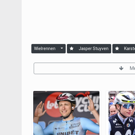
Wielrennen
Jasper Stuyven
Karst
Me