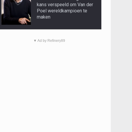
kans verspeeld om Van der
Poel wereldkampioen te
maken
▼ Ad by Refinery89