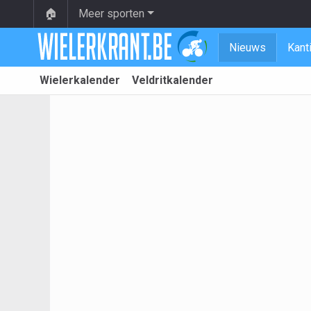
🏠
Meer sporten
Nieuws
Kant
Wielerkalender
Veldritkalender