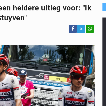
n heldere uitleg voor: "Ik
Stuyven"
𝕏