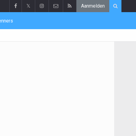
𝕏
Aanmelden
enners