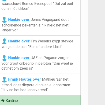
waarschuwt Remco Evenepoel: "Dat zal ooit
eens níét lukken"
Hankie over
Jonas Vingegaard doet
schokkende bekentenis: "Ik hield het niet
langer vol"
Hankie over
Tim Wellens krijgt stevige
veeg uit de pan: "Een of andere klojo"
Hankie over
UAE en Pogacar zorgen
voor groot onbegrip in peloton: "Dan weet je
dat het om zeep is"
Frank Houter over
Mathieu 'aan het
strand' doet diepere discussie losbarsten:
"Ik vind het heel enerverend"
Kantine