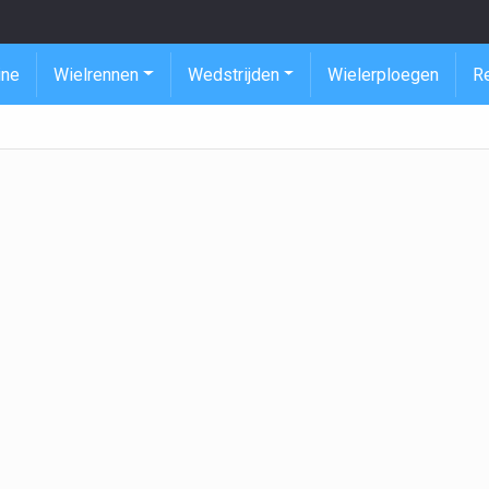
ine
Wielrennen
Wedstrijden
Wielerploegen
R