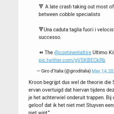
🔻 A late crash taking out most of
between cobble specialists
🔻Una caduta taglia fuori i velocist
successo.
⏪ The
@continentaltire
Ultimo Ki
pic.twitter.com/gVSKBECkRb
— Giro d'Italia (@giroditalia)
May 14, 20
Kroon begrijpt dus wel de theorie die
ervan overtuigd dat hiervan tijdens dez
je het achterwiel onderuit trappen. Bi
geloof dat ik het niet met Stuyven een
niet wint."