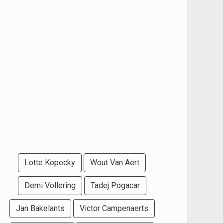
Lotte Kopecky
Wout Van Aert
Demi Vollering
Tadej Pogacar
Jan Bakelants
Victor Campenaerts