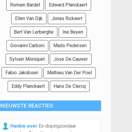
Romain Bardet
Edward Planckaert
Ellen Van Dijk
Jonas Rickaert
Bert Van Lerberghe
Ine Beyen
Giovanni Carboni
Mads Pedersen
Sylvain Moniquet
Jose De Cauwer
Fabio Jakobsen
Mathieu Van Der Poel
Eddy Planckaert
Hans De Clercq
NIEUWSTE REACTIES
Hankie over
Ex-dopingzondaar