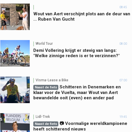
08:45
Wout van Aert verschijnt plots aan de deur van
... Ruben Van Gucht
World Tour
08:00
Demi Vollering krijgt er stevig van langs:
"Welke zinnige reden is er te verzinnen?"
Visma-Lease a Bike
07:00
Schitteren in Denemarken en
Naast de fiets
klaar voor de Vuelta, maar Wout van Aert
bewandelde ooit (even) een ander pad
Lidl-Trek
19:45
📷 Voormalige wereldkampioene
Naast de fiets
heeft schitterend nieuws