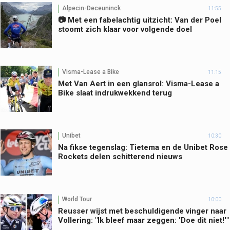
Alpecin-Deceuninck
11:55
📷 Met een fabelachtig uitzicht: Van der Poel
stoomt zich klaar voor volgende doel
Visma-Lease a Bike
11:15
Met Van Aert in een glansrol: Visma-Lease a
Bike slaat indrukwekkend terug
Unibet
10:30
Na fikse tegenslag: Tietema en de Unibet Rose
Rockets delen schitterend nieuws
World Tour
10:00
Reusser wijst met beschuldigende vinger naar
Vollering: "Ik bleef maar zeggen: 'Doe dit niet!'"