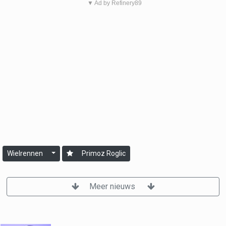
▼ Ad by Refinery89
Wielrennen
Primoz Roglic
Meer nieuws