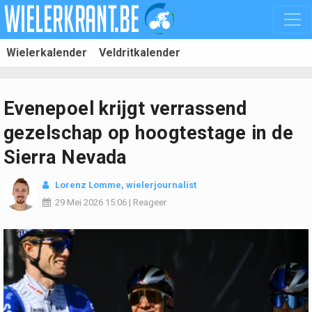
Wielerkalender
Veldritkalender
Evenepoel krijgt verrassend
gezelschap op hoogtestage in de
Sierra Nevada
Lorenz Lomme
, wielerjournalist
29 Mei 2026
15:06
|
Reageer