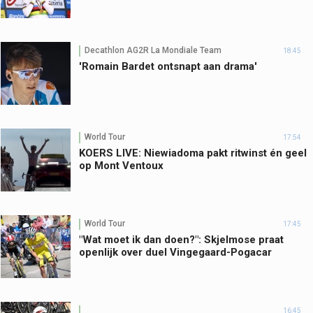
Decathlon AG2R La Mondiale Team
18:45
'Romain Bardet ontsnapt aan drama'
World Tour
17:54
KOERS LIVE: Niewiadoma pakt ritwinst én geel
op Mont Ventoux
World Tour
17:45
"Wat moet ik dan doen?": Skjelmose praat
openlijk over duel Vingegaard-Pogacar
16:45