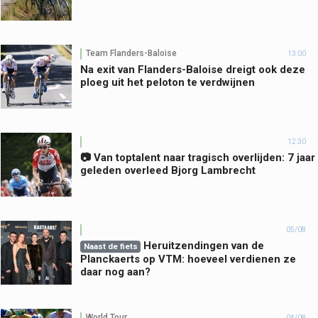
Team Flanders-Baloise
13:00
Na exit van Flanders-Baloise dreigt ook deze
ploeg uit het peloton te verdwijnen
12:30
📷 Van toptalent naar tragisch overlijden: 7 jaar
geleden overleed Bjorg Lambrecht
05/08
Heruitzendingen van de
Naast de fiets
Planckaerts op VTM: hoeveel verdienen ze
daar nog aan?
World Tour
04/08