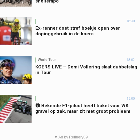
sneltempo
18:30
Ex-renner doet straf boekje open over
dopinggebruik in de koers
World Tour
18:02
KOERS LIVE – Demi Vollering slaat dubbelslag
in Tour
16:00
📷 Bekende F1-piloot heeft ticket voor WK
gravel op zak, maar zit met groot probleem
▼ Ad by Refinery89