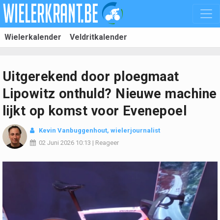
Wielerkalender
Veldritkalender
Uitgerekend door ploegmaat
Lipowitz onthuld? Nieuwe machine
lijkt op komst voor Evenepoel
Kevin Vanbuggenhout
, wielerjournalist
02 Juni 2026
10:13
|
Reageer