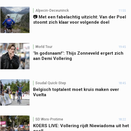
Alpecin-Deceuninck
11:55
📷 Met een fabelachtig uitzicht: Van der Poel
stoomt zich klaar voor volgende doel
World Tour
19:45
"In godsnaam!": Thijs Zonneveld ergert zich
aan Demi Vollering
Soudal Quick-Step
18:45
Belgisch toptalent moet kruis maken over
Vuelta
SD Worx-Protime
18:22
KOERS LIVE: Vollering rijdt Niewiadoma uit het