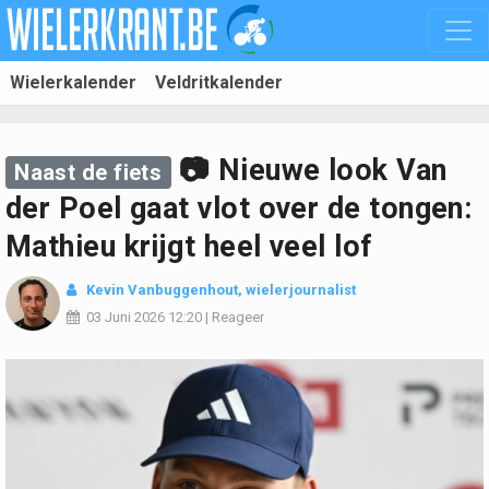
Wielerkalender
Veldritkalender
📷 Nieuwe look Van
Naast de fiets
der Poel gaat vlot over de tongen:
Mathieu krijgt heel veel lof
Kevin Vanbuggenhout
, wielerjournalist
03 Juni 2026
12:20
|
Reageer