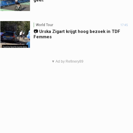
geel!
World Tour
17:45
📷 Urska Zigart krijgt hoog bezoek in TDF
Femmes
▼ Ad by Refinery89