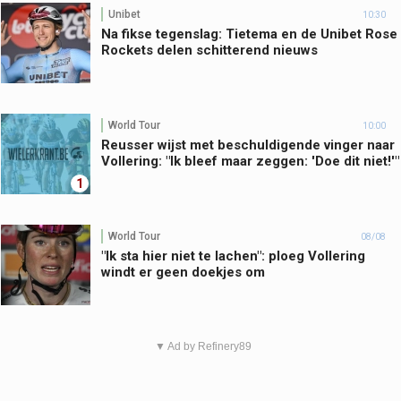
Unibet
10:30
Na fikse tegenslag: Tietema en de Unibet Rose
Rockets delen schitterend nieuws
World Tour
10:00
Reusser wijst met beschuldigende vinger naar
Vollering: "Ik bleef maar zeggen: 'Doe dit niet!'"
1
World Tour
08/08
"Ik sta hier niet te lachen": ploeg Vollering
windt er geen doekjes om
▼ Ad by Refinery89