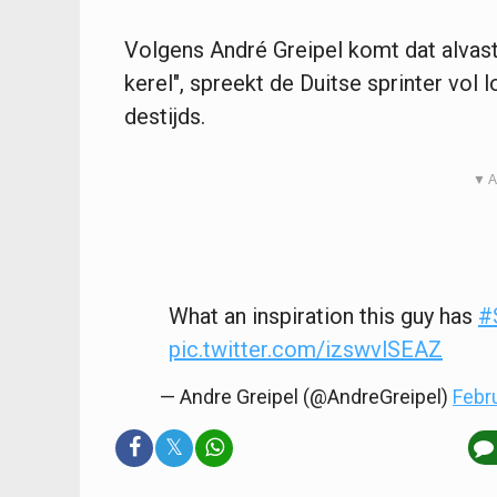
Volgens André Greipel komt dat alvast 
kerel", spreekt de Duitse sprinter vol 
destijds.
▼ A
What an inspiration this guy has
#
pic.twitter.com/izswvlSEAZ
— Andre Greipel (@AndreGreipel)
Febr
𝕏