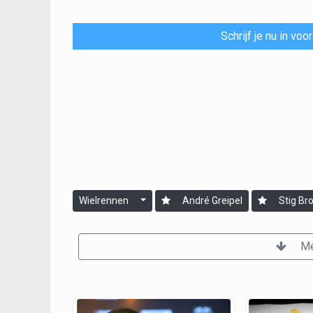
Schrijf je nu in vo
Wielrennen
André Greipel
Stig Br
Me