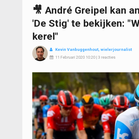
🎥 André Greipel kan 
'De Stig' te bekijken: "
kerel"
Kevin Vanbuggenhout
, wielerjournalist
11 Februari 2020
10:20
|
3 reacties