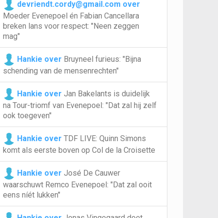
devriendt.cordy@gmail.com over
Moeder Evenepoel én Fabian Cancellara
breken lans voor respect: "Neen zeggen
mag"
Hankie over
Bruyneel furieus: "Bijna
schending van de mensenrechten"
Hankie over
Jan Bakelants is duidelijk
na Tour-triomf van Evenepoel: "Dat zal hij zelf
ook toegeven"
Hankie over
TDF LIVE: Quinn Simons
komt als eerste boven op Col de la Croisette
Hankie over
José De Cauwer
waarschuwt Remco Evenepoel: "Dat zal ooit
eens níét lukken"
Hankie over
Jonas Vingegaard doet