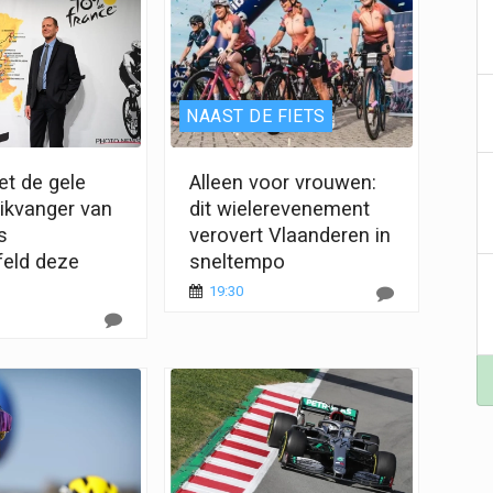
NAAST DE FIETS
et de gele
Alleen voor vrouwen:
blikvanger van
dit wielerevenement
s
verovert Vlaanderen in
feld deze
sneltempo
19:30