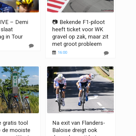
IVE – Demi
📷 Bekende F1-piloot
 slaat
heeft ticket voor WK
ag in Tour
gravel op zak, maar zit
met groot probleem
16:00
 gratis tool
Na exit van Flanders-
e de mooiste
Baloise dreigt ook