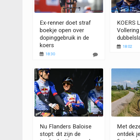
Ex-renner doet straf
KOERS L
boekje open over
Vollering
dopinggebruik in de
dubbelsl
koers
18:02
18:30
Nu Flanders Baloise
Met deze
stopt: dit zijn de
ontdek j