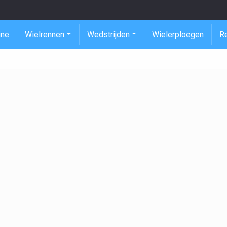
ine
Wielrennen
Wedstrijden
Wielerploegen
R