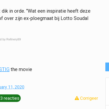
dik in orde. "Wat een inspiratie heeft deze
lof over zijn ex-ploegmaat bij Lotto Soudal
d by Refinery89
STIG
the movie
uary 11, 2020
3 reacties
Corrigeer