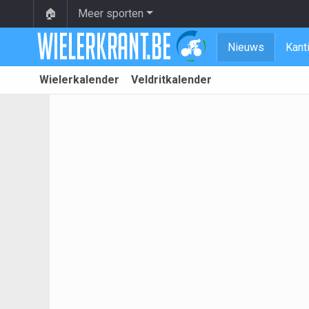
🏠
Meer sporten
Nieuws
Kant
Wielerkalender
Veldritkalender