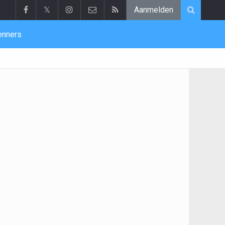
𝕏
Aanmelden
enners