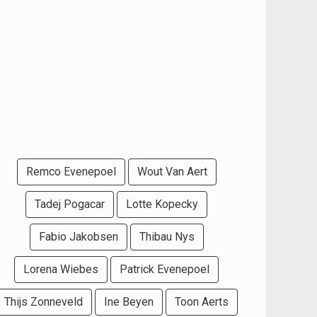
Remco Evenepoel
Wout Van Aert
Tadej Pogacar
Lotte Kopecky
Fabio Jakobsen
Thibau Nys
Lorena Wiebes
Patrick Evenepoel
Thijs Zonneveld
Ine Beyen
Toon Aerts