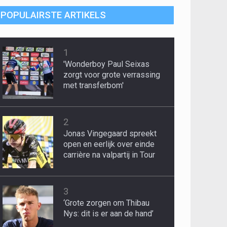
POPULAIRSTE ARTIKELS
1
'Wonderboy Paul Seixas
zorgt voor grote verrassing
met transferbom'
2
Jonas Vingegaard spreekt
open en eerlijk over einde
carrière na valpartij in Tour
3
‘Grote zorgen om Thibau
Nys: dit is er aan de hand’