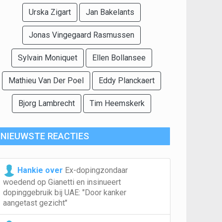
Urska Zigart
Jan Bakelants
Jonas Vingegaard Rasmussen
Sylvain Moniquet
Ellen Bollansee
Mathieu Van Der Poel
Eddy Planckaert
Bjorg Lambrecht
Tim Heemskerk
NIEUWSTE REACTIES
Hankie over
Ex-dopingzondaar
woedend op Gianetti en insinueert
dopinggebruik bij UAE: "Door kanker
aangetast gezicht"