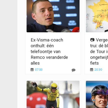
Ex-Visma-coach
📷 Verge
onthult: één
trui: dé 
telefoontje van
de Tour i
Remco veranderde
ongetwij
alles
fiets
07:00
20:30