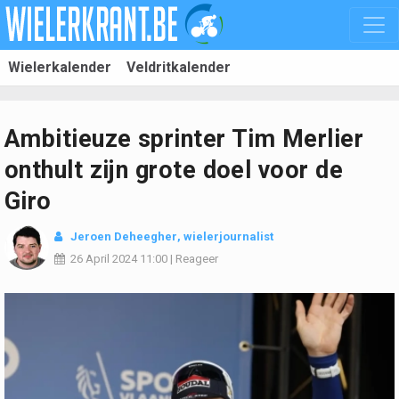
Wielerkalender
Veldritkalender
Ambitieuze sprinter Tim Merlier
onthult zijn grote doel voor de
Giro
Jeroen Deheegher
, wielerjournalist
26 April 2024
11:00
|
Reageer