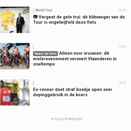
World Tour
20:30
📷 Vergeet de gele trui: dé blikvanger van de
Tour is ongetwijfeld deze fiets
19:30
Alleen voor vrouwen: dit
Naast de fiets
wielerevenement verovert Vlaanderen in
sneltempo
18:30
Ex-renner doet straf boekje open over
dopinggebruik in de koers
▼ Ad by Refinery89