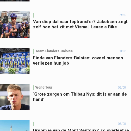
09:30
Van diep dal naar toptransfer? Jakobsen zegt
zelf hoe het zit met Visma | Lease a Bike
Team Flanders-Baloise
08:30
Einde van Flanders-Baloise: zoveel mensen
verliezen hun job
World Tour
05/08
‘Grote zorgen om Thibau Nys: dit is er aan de
hand’
05/08
Droom je van de Mont Ventoux? Zo overleef je