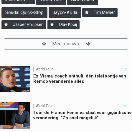
Soudal Quick-Step
Jayco-AlUla
Tim Merlier
Jasper Philipsen
Olav Kooij
Meer nieuws
World Tour
07:00
Ex-Visma-coach onthult: één telefoontje van
Remco veranderde alles
World Tour
07:30
Tour de France Femmes staat voor gigantische
verandering: “Zo snel mogelijk”