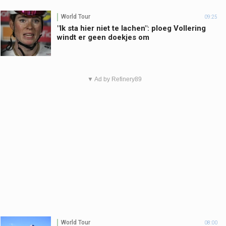
World Tour
09:25
"Ik sta hier niet te lachen": ploeg Vollering
windt er geen doekjes om
▼ Ad by Refinery89
World Tour
08:00