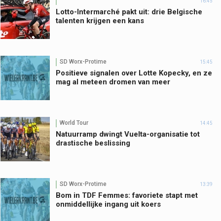
16:45
Lotto-Intermarché pakt uit: drie Belgische
talenten krijgen een kans
SD Worx-Protime
15:45
Positieve signalen over Lotte Kopecky, en ze
mag al meteen dromen van meer
World Tour
14:45
Natuurramp dwingt Vuelta-organisatie tot
drastische beslissing
SD Worx-Protime
13:39
Bom in TDF Femmes: favoriete stapt met
onmiddellijke ingang uit koers