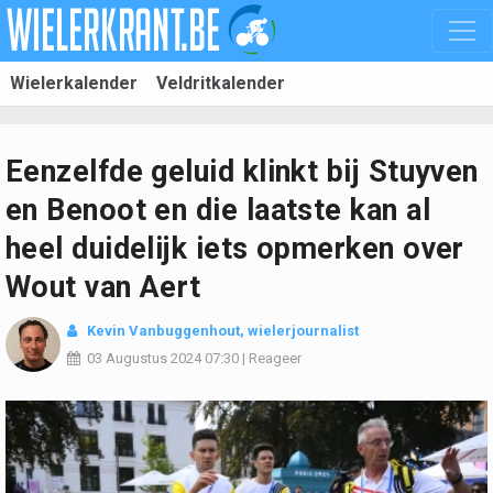
Wielerkalender
Veldritkalender
Eenzelfde geluid klinkt bij Stuyven
en Benoot en die laatste kan al
heel duidelijk iets opmerken over
Wout van Aert
Kevin Vanbuggenhout
, wielerjournalist
03 Augustus 2024
07:30
|
Reageer