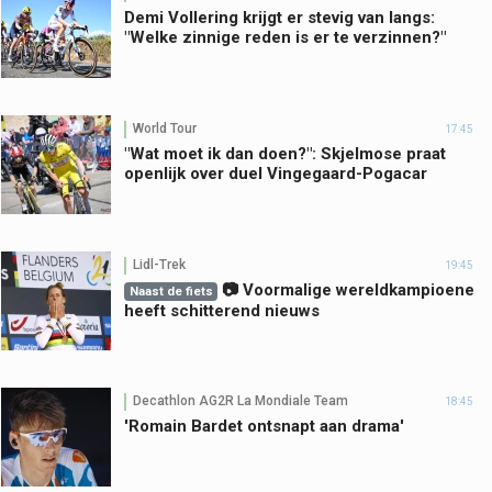
Demi Vollering krijgt er stevig van langs:
"Welke zinnige reden is er te verzinnen?"
World Tour
17:45
"Wat moet ik dan doen?": Skjelmose praat
openlijk over duel Vingegaard-Pogacar
Lidl-Trek
19:45
📷 Voormalige wereldkampioene
Naast de fiets
heeft schitterend nieuws
Decathlon AG2R La Mondiale Team
18:45
'Romain Bardet ontsnapt aan drama'