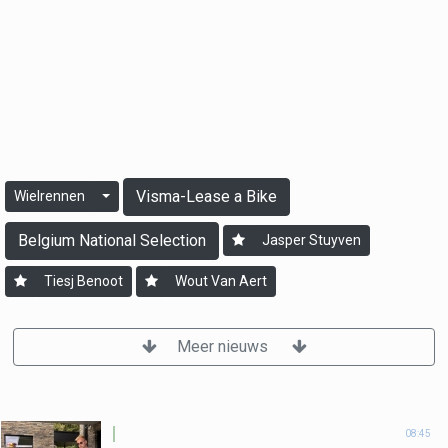
Visma-Lease a Bike
Wielrennen
Belgium National Selection
Jasper Stuyven
Tiesj Benoot
Wout Van Aert
Meer nieuws
08:45