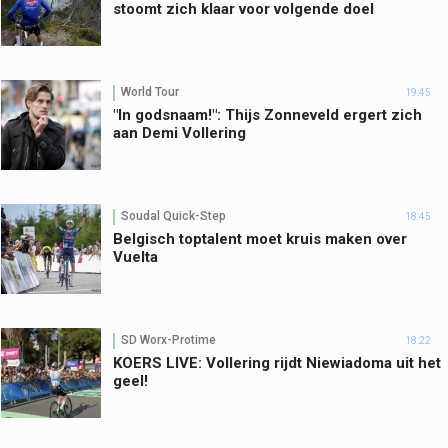
stoomt zich klaar voor volgende doel
World Tour
19:45
"In godsnaam!": Thijs Zonneveld ergert zich
aan Demi Vollering
Soudal Quick-Step
18:45
Belgisch toptalent moet kruis maken over
Vuelta
SD Worx-Protime
18:22
KOERS LIVE: Vollering rijdt Niewiadoma uit het
geel!