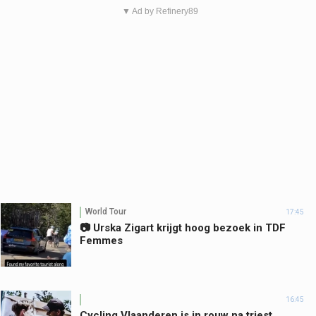
▼ Ad by Refinery89
World Tour
17:45
📷 Urska Zigart krijgt hoog bezoek in TDF
Femmes
16:45
Cycling Vlaanderen is in rouw na triest