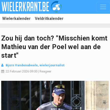
Wielerkalender
Veldritkalender
Zou hij dan toch? "Misschien komt
Mathieu van der Poel wel aan de
start"
Bjorn Vandenabeele
, wielerjournalist
22 Februari 2026
09:00
|
Reageer