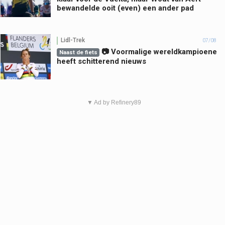
bewandelde ooit (even) een ander pad
Lidl-Trek
07/08
📷 Voormalige wereldkampioene
Naast de fiets
heeft schitterend nieuws
▼ Ad by Refinery89