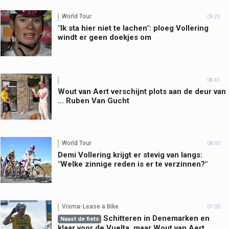
World Tour
09:25
"Ik sta hier niet te lachen": ploeg Vollering
windt er geen doekjes om
08:45
Wout van Aert verschijnt plots aan de deur van
... Ruben Van Gucht
World Tour
08:00
Demi Vollering krijgt er stevig van langs:
"Welke zinnige reden is er te verzinnen?"
Visma-Lease a Bike
07:00
Schitteren in Denemarken en
Naast de fiets
klaar voor de Vuelta, maar Wout van Aert