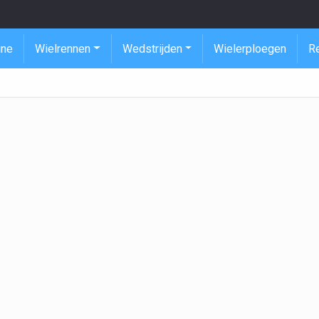
ine
Wielrennen
Wedstrijden
Wielerploegen
R