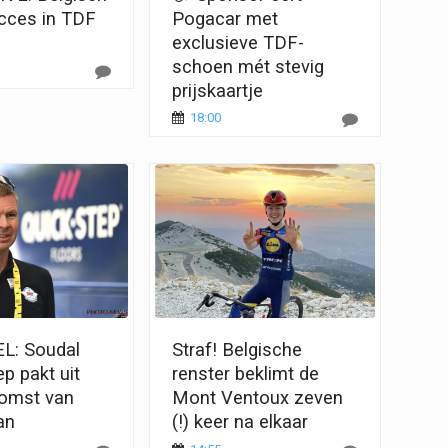
ucces in TDF
Pogacar met
exclusieve TDF-
schoen mét stevig
prijskaartje
18:00
L: Soudal
Straf! Belgische
p pakt uit
renster beklimt de
omst van
Mont Ventoux zeven
an
(!) keer na elkaar