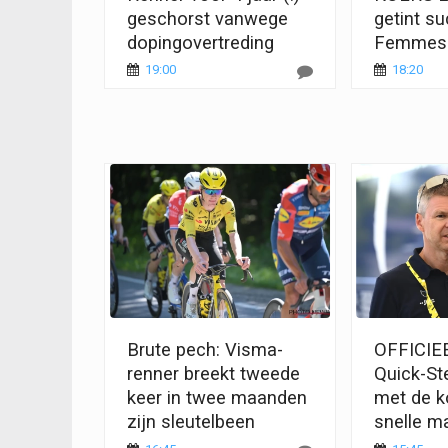
geschorst vanwege
getint s
dopingovertreding
Femmes
19:00
18:20
Brute pech: Visma-
OFFICIEE
renner breekt tweede
Quick-Ste
keer in twee maanden
met de k
zijn sleutelbeen
snelle m