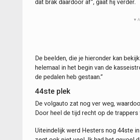
dat brak daardoor af”, gaat hij verder.
▼ A
De beelden, die je hieronder kan bekijk
helemaal in het begin van de kasseistr
de pedalen heb gestaan.”
44ste plek
De volgauto zat nog ver weg, waardoor
Door heel de tijd recht op de trappers
Uiteindelijk werd Hesters nog 44ste in d
zegt ook niet veel. Ik had het gevoel d