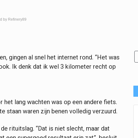
d by Refinery89
en, gingen al snel het internet rond. “Het was
ook. Ik denk dat ik wel 3 kilometer recht op
 het lang wachten was op een andere fiets.
 te staan waren zijn benen volledig verzuurd.
e rituitslag. “Dat is niet slecht, maar dat
at een supergoed resultaat erin zat”, besluit