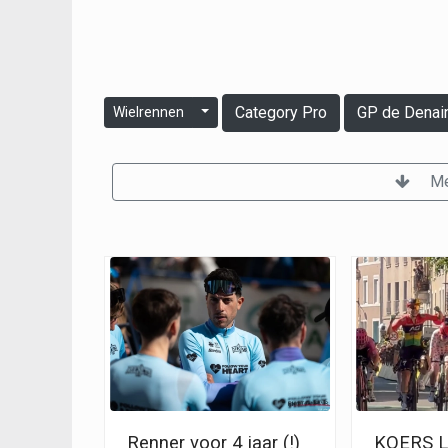
Category Pro
GP de Denain
Wielrennen
Me
Renner voor 4 jaar (!)
KOERS LI