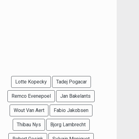
Lotte Kopecky
Tadej Pogacar
Remco Evenepoel
Jan Bakelants
Wout Van Aert
Fabio Jakobsen
Thibau Nys
Bjorg Lambrecht
Robert Gesink
Sylvain Moniquet