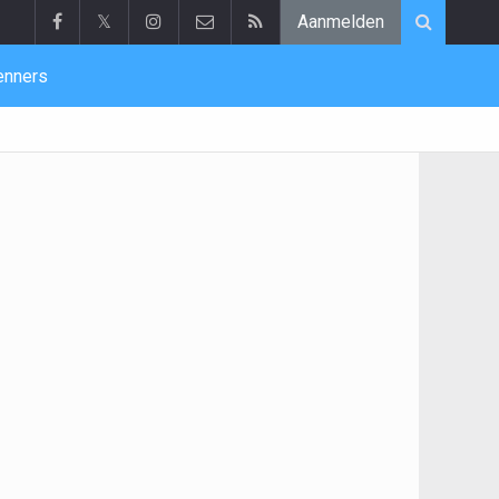
𝕏
Aanmelden
enners