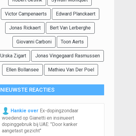
Victor Campenaerts
Edward Planckaert
Jonas Rickaert
Bert Van Lerberghe
Giovanni Carboni
Toon Aerts
Urska Zigart
Jonas Vingegaard Rasmussen
Ellen Bollansee
Mathieu Van Der Poel
NIEUWSTE REACTIES
Hankie over
Ex-dopingzondaar
woedend op Gianetti en insinueert
dopinggebruik bij UAE: "Door kanker
aangetast gezicht"