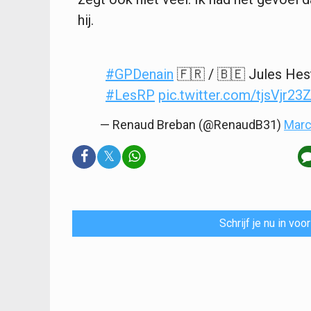
hij.
#GPDenain
🇫🇷 / 🇧🇪 Jules Hest
#LesRP
pic.twitter.com/tjsVjr23
— Renaud Breban (@RenaudB31)
Marc
𝕏
Schrijf je nu in vo