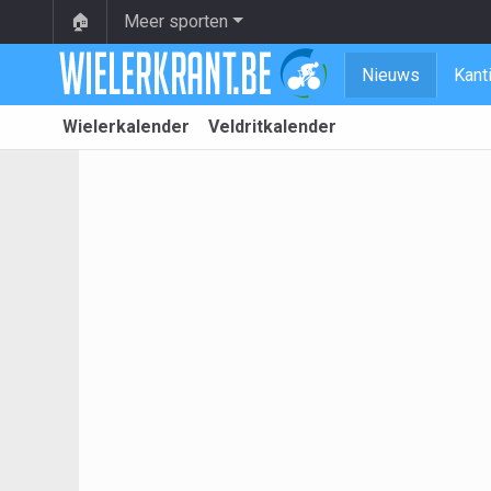
🏠
Meer sporten
Nieuws
Kant
Wielerkalender
Veldritkalender