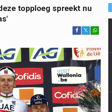
 deze topploeg spreekt nu
as'
𝕏