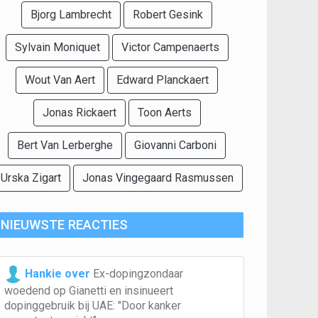
Bjorg Lambrecht
Robert Gesink
Sylvain Moniquet
Victor Campenaerts
Wout Van Aert
Edward Planckaert
Jonas Rickaert
Toon Aerts
Bert Van Lerberghe
Giovanni Carboni
Urska Zigart
Jonas Vingegaard Rasmussen
NIEUWSTE REACTIES
Hankie over
Ex-dopingzondaar
woedend op Gianetti en insinueert
dopinggebruik bij UAE: "Door kanker