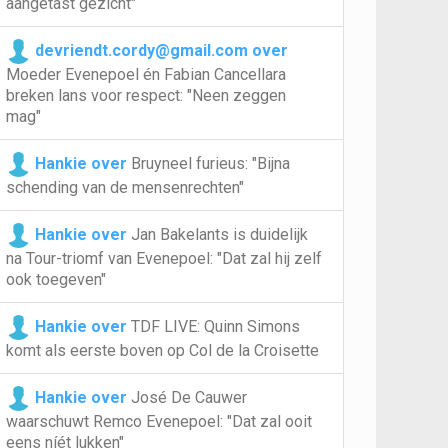
aangetast gezicht"
devriendt.cordy@gmail.com over
Moeder Evenepoel én Fabian Cancellara
breken lans voor respect: "Neen zeggen
mag"
Hankie over
Bruyneel furieus: "Bijna
schending van de mensenrechten"
Hankie over
Jan Bakelants is duidelijk
na Tour-triomf van Evenepoel: "Dat zal hij zelf
ook toegeven"
Hankie over
TDF LIVE: Quinn Simons
komt als eerste boven op Col de la Croisette
Hankie over
José De Cauwer
waarschuwt Remco Evenepoel: "Dat zal ooit
eens níét lukken"