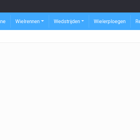
ine
Wielrennen
Wedstrijden
Wielerploegen
R