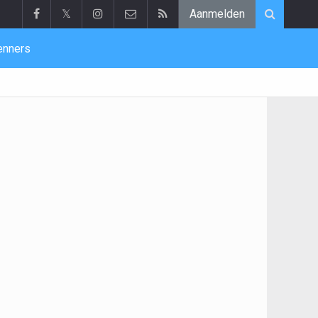
𝕏
Aanmelden
enners