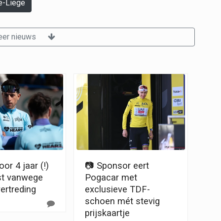
e-Liege
er nieuws
or 4 jaar (!)
📷 Sponsor eert
st vanwege
Pogacar met
ertreding
exclusieve TDF-
schoen mét stevig
prijskaartje