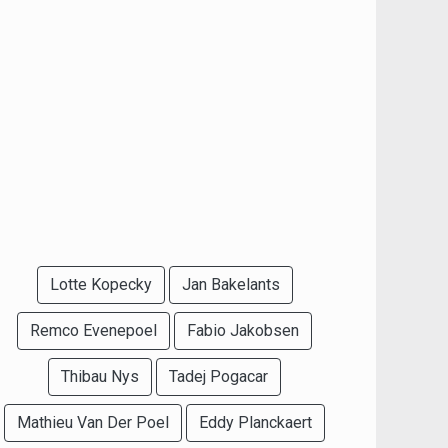
Lotte Kopecky
Jan Bakelants
Remco Evenepoel
Fabio Jakobsen
Thibau Nys
Tadej Pogacar
Mathieu Van Der Poel
Eddy Planckaert