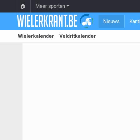
🏠
Meer sporten
Nieuws
Kant
Wielerkalender
Veldritkalender