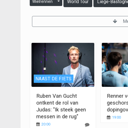
World Tour
Liege-Bastogn
Wielrennen
Me
NAAST DE FIETS
Ruben Van Gucht
Renner vo
ontkent de rol van
geschor
Judas: "Ik steek geen
dopingov
messen in de rug"
19:00
20:00