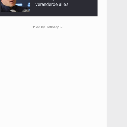
veranderde alles
▼ Ad by Refinery89