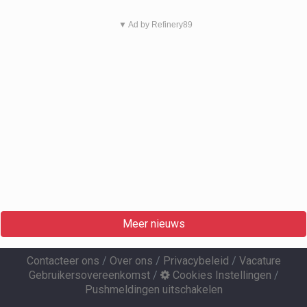
▼ Ad by Refinery89
Meer nieuws
Contacteer ons
/
Over ons
/
Privacybeleid
/
Vacature
Gebruikersovereenkomst
/
Cookies Instellingen
/
Pushmeldingen uitschakelen