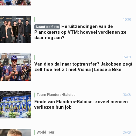
10:30
Heruitzendingen van de
Naast de fiets
Planckaerts op VTM: hoeveel verdienen ze
daar nog aan?
05/08
Van diep dal naar toptransfer? Jakobsen zegt
zelf hoe het zit met Visma | Lease a Bike
Team Flanders-Baloise
05/08
Einde van Flanders-Baloise: zoveel mensen
verliezen hun job
World Tour
05/08