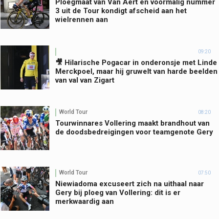
Ploegmaat van Van Aert en voormalig nummer
3 uit de Tour kondigt afscheid aan het
wielrennen aan
09:20
🎥 Hilarische Pogacar in onderonsje met Linde
Merckpoel, maar hij gruwelt van harde beelden
van val van Zigart
World Tour
08:20
Tourwinnares Vollering maakt brandhout van
de doodsbedreigingen voor teamgenote Gery
World Tour
07:50
Niewiadoma excuseert zich na uithaal naar
Gery bij ploeg van Vollering: dit is er
merkwaardig aan