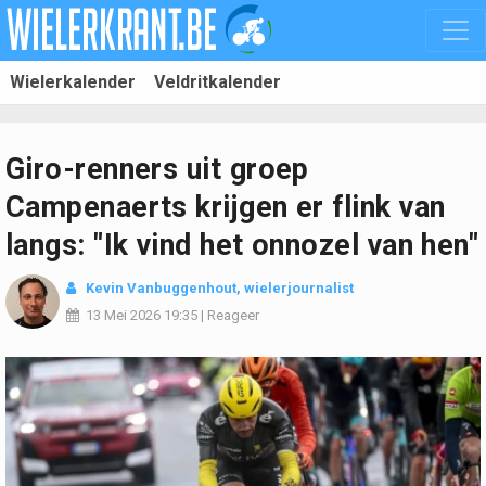
Wielerkalender
Veldritkalender
Giro-renners uit groep
Campenaerts krijgen er flink van
langs: "Ik vind het onnozel van hen"
Kevin Vanbuggenhout
, wielerjournalist
13 Mei 2026
19:35
|
Reageer