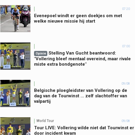
07:20
Evenepoel windt er geen doekjes om met
welke nieuwe missie hij start
07:00
Stelling Van Gucht beantwoord:
Opinie
"Vollering bleef mentaal overeind, maar rivale
miste extra bondgenote"
09/08
Belgische ploegleidster van Vollering op de
dag van de Tourwinst ... zelf slachtoffer van
valpartij
World Tour
09/08
Tour LIVE: Vollering wilde niet dat Tourwinst er
door incident kwam