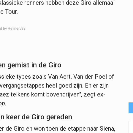
 klassieke renners hebben deze Giro allemaal
de Tour.
d by Refinery89
n gemist in de Giro
ssieke types zoals Van Aert, Van der Poel of
vergangsetappes heel goed zijn. En er zijn
vaez telkens komt bovendrijven", zegt ex-
op.
én keer de Giro gereden
er de Giro en won toen de etappe naar Siena,