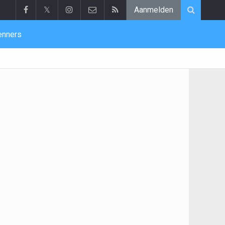
𝕏
Aanmelden
enners