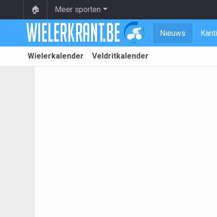
🏠
Meer sporten
Nieuws
Kant
Wielerkalender
Veldritkalender