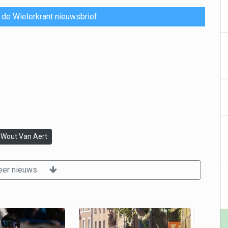
or de Wielerkrant nieuwsbrief
Wout Van Aert
er nieuws