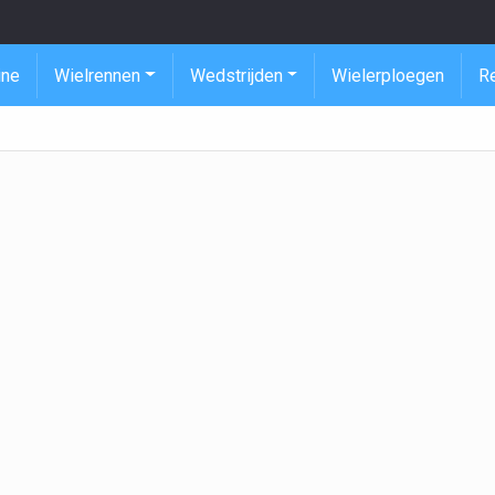
ine
Wielrennen
Wedstrijden
Wielerploegen
R