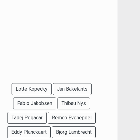
Lotte Kopecky
Jan Bakelants
Fabio Jakobsen
Thibau Nys
Tadej Pogacar
Remco Evenepoel
Eddy Planckaert
Bjorg Lambrecht