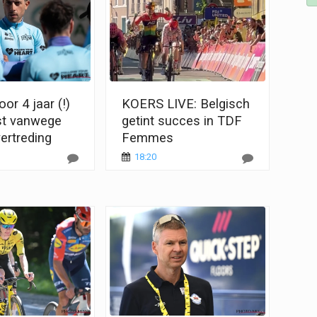
or 4 jaar (!)
KOERS LIVE: Belgisch
st vanwege
getint succes in TDF
ertreding
Femmes
18:20