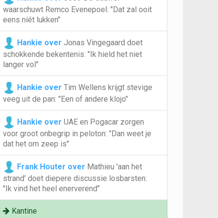
waarschuwt Remco Evenepoel: "Dat zal ooit
eens níét lukken"
Hankie over
Jonas Vingegaard doet
schokkende bekentenis: "Ik hield het niet
langer vol"
Hankie over
Tim Wellens krijgt stevige
veeg uit de pan: "Een of andere klojo"
Hankie over
UAE en Pogacar zorgen
voor groot onbegrip in peloton: "Dan weet je
dat het om zeep is"
Frank Houter over
Mathieu 'aan het
strand' doet diepere discussie losbarsten:
"Ik vind het heel enerverend"
Kantine