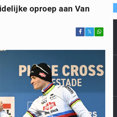
idelijke oproep aan Van
𝕏