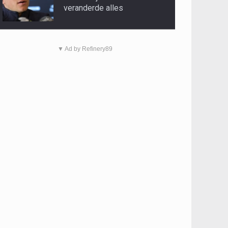
veranderde alles
▼ Ad by Refinery89