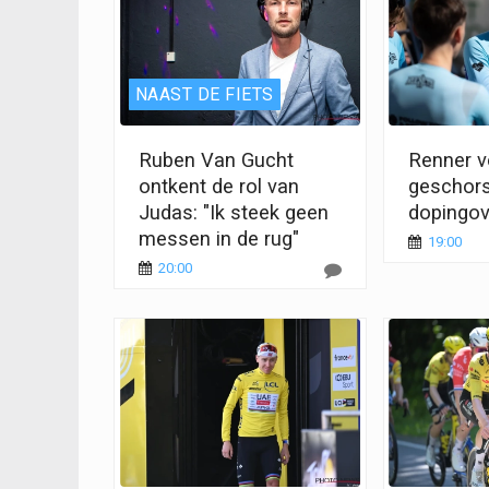
NAAST DE FIETS
Ruben Van Gucht
Renner vo
ontkent de rol van
geschor
Judas: "Ik steek geen
dopingov
messen in de rug"
19:00
20:00