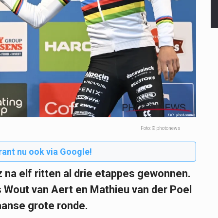
Foto: © photonews
rant nu ook via Google!
 na elf ritten al drie etappes gewonnen.
 Wout van Aert en Mathieu van der Poel
aanse grote ronde.