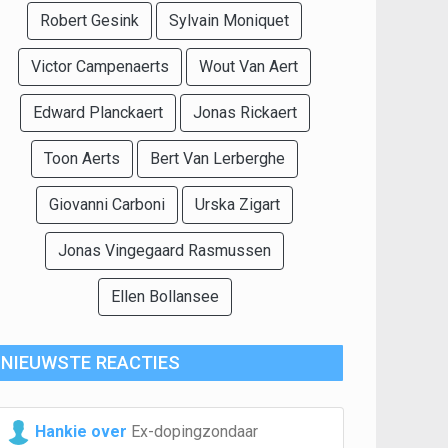
Robert Gesink
Sylvain Moniquet
Victor Campenaerts
Wout Van Aert
Edward Planckaert
Jonas Rickaert
Toon Aerts
Bert Van Lerberghe
Giovanni Carboni
Urska Zigart
Jonas Vingegaard Rasmussen
Ellen Bollansee
NIEUWSTE REACTIES
Hankie over
Ex-dopingzondaar