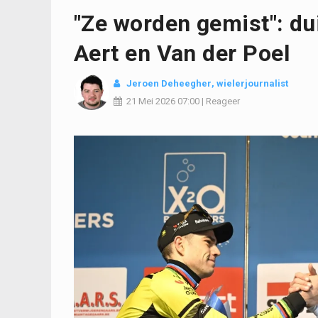
"Ze worden gemist": du
Aert en Van der Poel
Jeroen Deheegher
, wielerjournalist
21 Mei 2026
07:00
|
Reageer