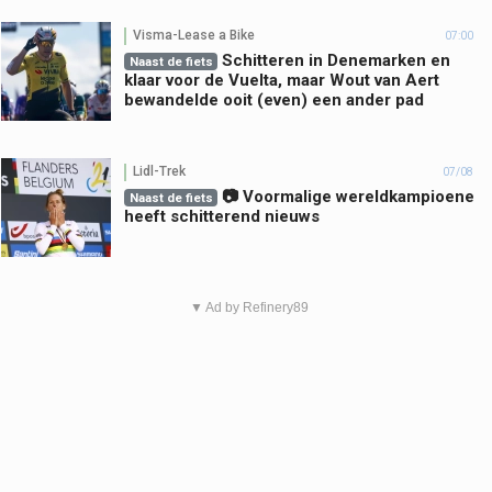
Visma-Lease a Bike
07:00
Schitteren in Denemarken en
Naast de fiets
klaar voor de Vuelta, maar Wout van Aert
bewandelde ooit (even) een ander pad
Lidl-Trek
07/08
📷 Voormalige wereldkampioene
Naast de fiets
heeft schitterend nieuws
▼ Ad by Refinery89