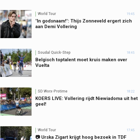
World Tour
19:45
"In godsnaam!": Thijs Zonneveld ergert zich
aan Demi Vollering
Soudal Quick-Step
18:45
Belgisch toptalent moet kruis maken over
Vuelta
SD Worx-Protime
18:22
KOERS LIVE: Vollering rijdt Niewiadoma uit het
geel!
World Tour
17:45
📷 Urska Zigart krijgt hoog bezoek in TDF