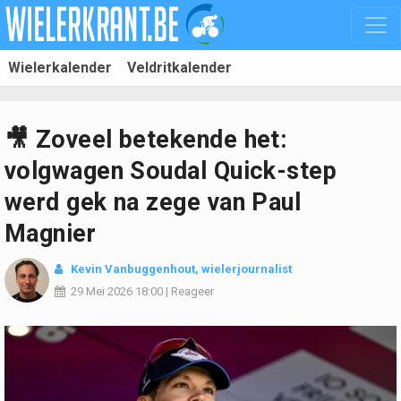
Wielerkalender
Veldritkalender
🎥 Zoveel betekende het:
volgwagen Soudal Quick-step
werd gek na zege van Paul
Magnier
Kevin Vanbuggenhout
, wielerjournalist
29 Mei 2026
18:00
|
Reageer