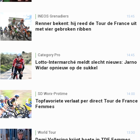
INEOS Grenadiers
15:45
Renner bekent: hij reed de Tour de France uit
met vier gebroken ribben
Category Pro
14:45
Lotto-Intermarché meldt slecht nieuws: Jarno
Widar opnieuw op de sukkel
SD Worx-Protime
14:00
Topfavoriete verlaat per direct Tour de France
Femmes
World Tour
13:30
Demi Vollering krijgt boete in TDF Femmes