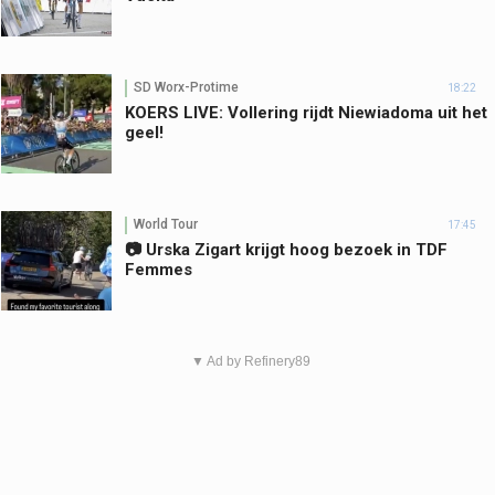
SD Worx-Protime
18:22
KOERS LIVE: Vollering rijdt Niewiadoma uit het
geel!
World Tour
17:45
📷 Urska Zigart krijgt hoog bezoek in TDF
Femmes
▼ Ad by Refinery89