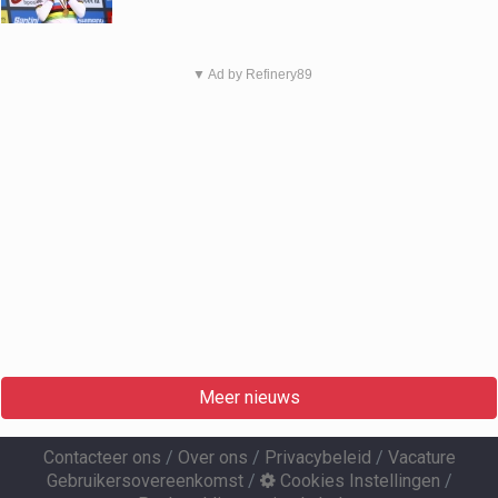
▼ Ad by Refinery89
Meer nieuws
Contacteer ons
/
Over ons
/
Privacybeleid
/
Vacature
Gebruikersovereenkomst
/
Cookies Instellingen
/