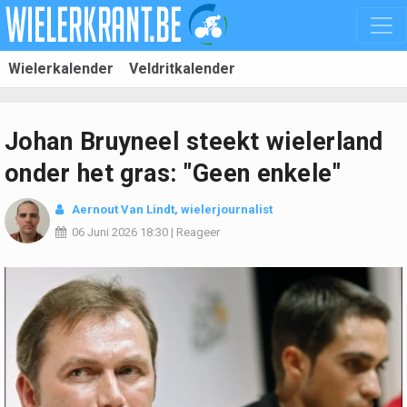
Wielerkalender
Veldritkalender
Johan Bruyneel steekt wielerland
onder het gras: "Geen enkele"
Aernout Van Lindt
, wielerjournalist
06 Juni 2026
18:30
|
Reageer