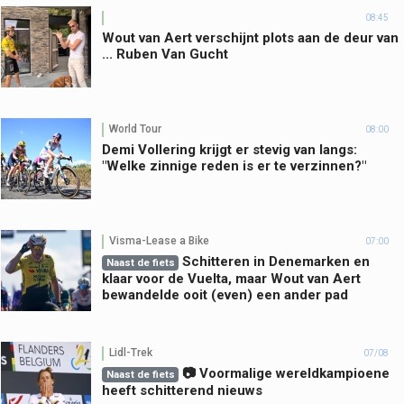
08:45
Wout van Aert verschijnt plots aan de deur van
... Ruben Van Gucht
World Tour
08:00
Demi Vollering krijgt er stevig van langs:
"Welke zinnige reden is er te verzinnen?"
Visma-Lease a Bike
07:00
Schitteren in Denemarken en
Naast de fiets
klaar voor de Vuelta, maar Wout van Aert
bewandelde ooit (even) een ander pad
Lidl-Trek
07/08
📷 Voormalige wereldkampioene
Naast de fiets
heeft schitterend nieuws