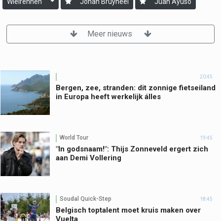
Wielrennen
Johan Bruyneel
Juan Ayuso
Meer nieuws
20:45
Bergen, zee, stranden: dit zonnige fietseiland
in Europa heeft werkelijk álles
World Tour
19:45
"In godsnaam!": Thijs Zonneveld ergert zich
aan Demi Vollering
Soudal Quick-Step
18:45
Belgisch toptalent moet kruis maken over
Vuelta