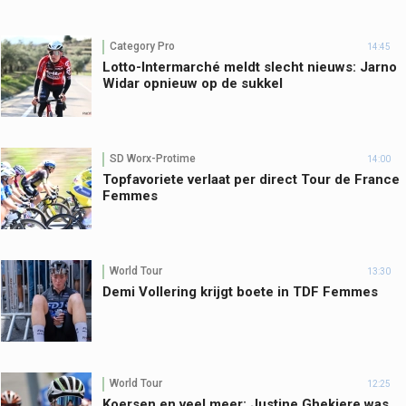
Category Pro
14:45
Lotto-Intermarché meldt slecht nieuws: Jarno
Widar opnieuw op de sukkel
SD Worx-Protime
14:00
Topfavoriete verlaat per direct Tour de France
Femmes
World Tour
13:30
Demi Vollering krijgt boete in TDF Femmes
World Tour
12:25
Koersen en veel meer: Justine Ghekiere was