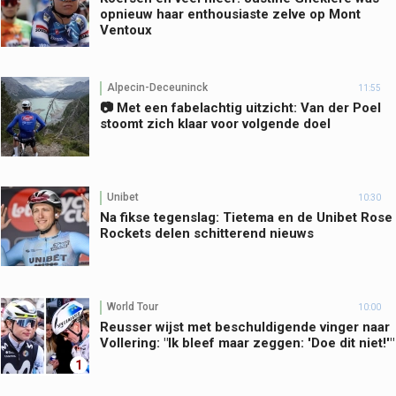
opnieuw haar enthousiaste zelve op Mont
Ventoux
Alpecin-Deceuninck
11:55
📷 Met een fabelachtig uitzicht: Van der Poel
stoomt zich klaar voor volgende doel
Unibet
10:30
Na fikse tegenslag: Tietema en de Unibet Rose
Rockets delen schitterend nieuws
World Tour
10:00
Reusser wijst met beschuldigende vinger naar
Vollering: "Ik bleef maar zeggen: 'Doe dit niet!'"
1