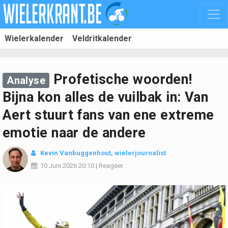
Wielerkalender
Veldritkalender
Profetische woorden!
Analyse
Bijna kon alles de vuilbak in: Van
Aert stuurt fans van ene extreme
emotie naar de andere
Kevin Vanbuggenhout
, wielerjournalist
10 Juni 2026
20:10
|
Reageer