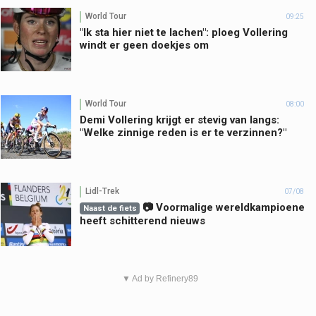
World Tour
09:25
"Ik sta hier niet te lachen": ploeg Vollering
windt er geen doekjes om
World Tour
08:00
Demi Vollering krijgt er stevig van langs:
"Welke zinnige reden is er te verzinnen?"
Lidl-Trek
07/08
📷 Voormalige wereldkampioene
Naast de fiets
heeft schitterend nieuws
▼ Ad by Refinery89