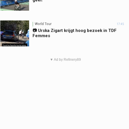
World Tour
17:45
📷 Urska Zigart krijgt hoog bezoek in TDF
Femmes
▼ Ad by Refinery89