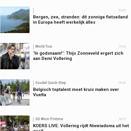
20:45
Bergen, zee, stranden: dit zonnige fietseiland
in Europa heeft werkelijk álles
World Tour
19:45
"In godsnaam!": Thijs Zonneveld ergert zich
aan Demi Vollering
Soudal Quick-Step
18:45
Belgisch toptalent moet kruis maken over
Vuelta
SD Worx-Protime
18:22
KOERS LIVE: Vollering rijdt Niewiadoma uit het
geel!