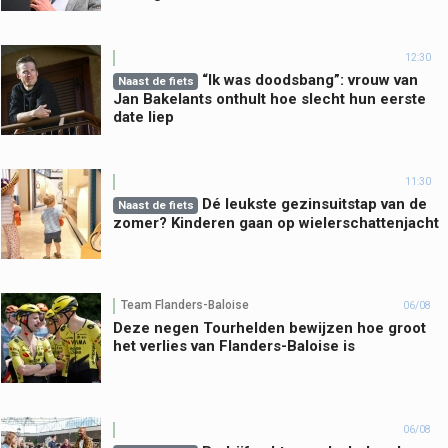
12:30
“Ik was doodsbang”: vrouw van
Naast de fiets
Jan Bakelants onthult hoe slecht hun eerste
date liep
11:30
Dé leukste gezinsuitstap van de
Naast de fiets
zomer? Kinderen gaan op wielerschattenjacht
Team Flanders-Baloise
06/08
Deze negen Tourhelden bewijzen hoe groot
het verlies van Flanders-Baloise is
06/08