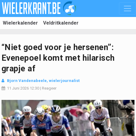
Wielerkalender
Veldritkalender
“Niet goed voor je hersenen”:
Evenepoel komt met hilarisch
grapje af
Bjorn Vandenabeele
, wielerjournalist
11 Juni 2026
12:30
|
Reageer