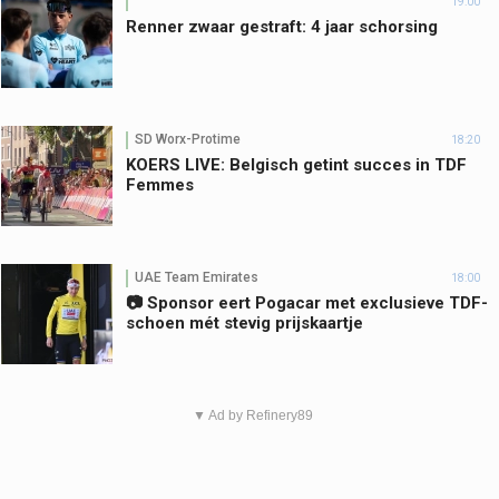
19:00
Renner zwaar gestraft: 4 jaar schorsing
SD Worx-Protime
18:20
KOERS LIVE: Belgisch getint succes in TDF
Femmes
UAE Team Emirates
18:00
📷 Sponsor eert Pogacar met exclusieve TDF-
schoen mét stevig prijskaartje
▼ Ad by Refinery89