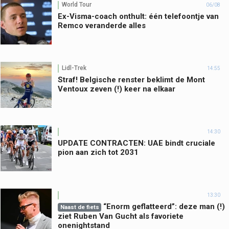
World Tour
06/08
Ex-Visma-coach onthult: één telefoontje van
Remco veranderde alles
Lidl-Trek
14:55
Straf! Belgische renster beklimt de Mont
Ventoux zeven (!) keer na elkaar
14:30
UPDATE CONTRACTEN: UAE bindt cruciale
pion aan zich tot 2031
13:30
“Enorm geflatteerd”: deze man (!)
Naast de fiets
ziet Ruben Van Gucht als favoriete
onenightstand