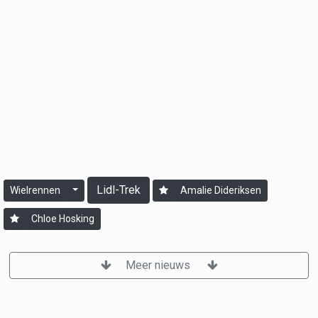
Lidl-Trek
Wielrennen
Amalie Dideriksen
Chloe Hosking
Meer nieuws