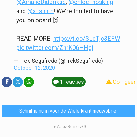
@AmalieDiderikse
,
@chloe_hosking
and
@x_shirin
! We’re thrilled to have
you on board 🙌
READ MORE:
https://t.co/SLeTjc3EFW
pic.twitter.com/ZnrK06HHgi
— Trek-Segafredo (@TrekSegafredo)
October 12, 2020
𝕏
1 reacties
Corrigeer
Schrijf je nu in voor de Wielerkrant nieuwsbrief
▼ Ad by Refinery89