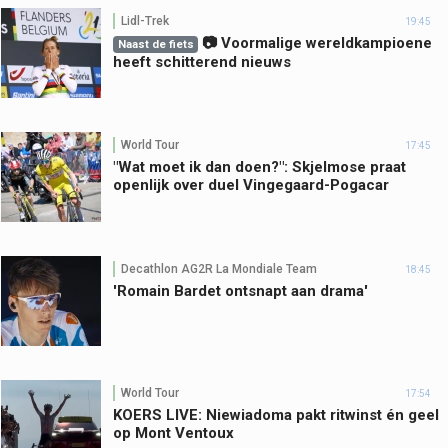
Lidl-Trek
19:45
📷 Voormalige wereldkampioene
Naast de fiets
heeft schitterend nieuws
World Tour
17:45
"Wat moet ik dan doen?": Skjelmose praat
openlijk over duel Vingegaard-Pogacar
Decathlon AG2R La Mondiale Team
18:45
'Romain Bardet ontsnapt aan drama'
World Tour
17:54
KOERS LIVE: Niewiadoma pakt ritwinst én geel
op Mont Ventoux