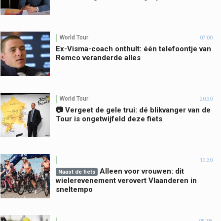
World Tour
07:00
Ex-Visma-coach onthult: één telefoontje van
Remco veranderde alles
World Tour
20:30
📷 Vergeet de gele trui: dé blikvanger van de
Tour is ongetwijfeld deze fiets
19:30
Alleen voor vrouwen: dit
Naast de fiets
wielerevenement verovert Vlaanderen in
sneltempo