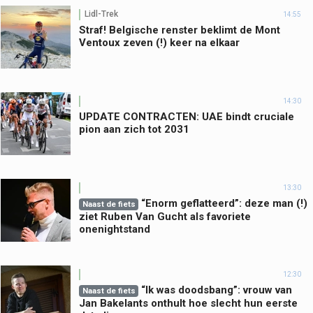
Lidl-Trek
14:55
Straf! Belgische renster beklimt de Mont
Ventoux zeven (!) keer na elkaar
14:30
UPDATE CONTRACTEN: UAE bindt cruciale
pion aan zich tot 2031
13:30
“Enorm geflatteerd”: deze man (!)
Naast de fiets
ziet Ruben Van Gucht als favoriete
onenightstand
12:30
“Ik was doodsbang”: vrouw van
Naast de fiets
Jan Bakelants onthult hoe slecht hun eerste