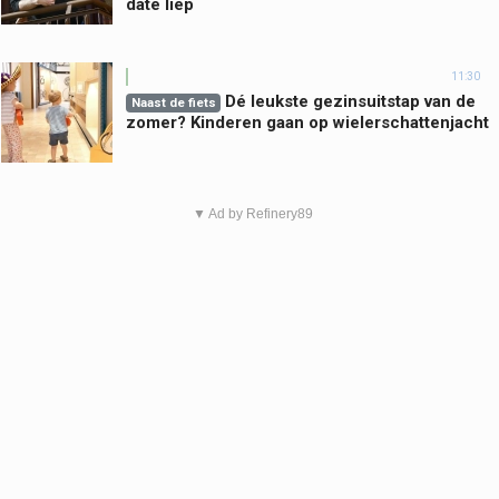
date liep
11:30
Dé leukste gezinsuitstap van de
Naast de fiets
zomer? Kinderen gaan op wielerschattenjacht
▼ Ad by Refinery89