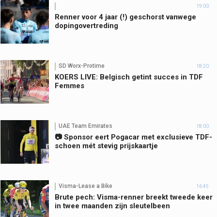
19:00
Renner voor 4 jaar (!) geschorst vanwege
dopingovertreding
SD Worx-Protime
18:20
KOERS LIVE: Belgisch getint succes in TDF
Femmes
UAE Team Emirates
18:00
📷 Sponsor eert Pogacar met exclusieve TDF-
schoen mét stevig prijskaartje
Visma-Lease a Bike
16:45
Brute pech: Visma-renner breekt tweede keer
in twee maanden zijn sleutelbeen