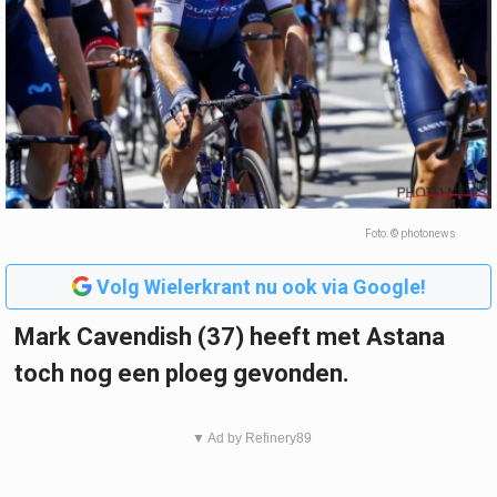
Foto: © photonews
Volg Wielerkrant nu ook via Google!
Mark Cavendish (37) heeft met Astana
toch nog een ploeg gevonden.
▼ Ad by Refinery89