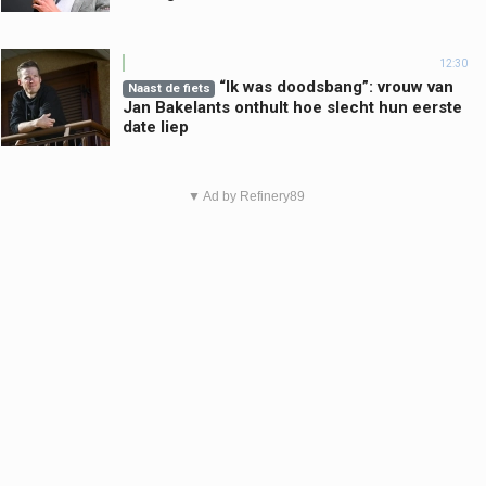
12:30
“Ik was doodsbang”: vrouw van
Naast de fiets
Jan Bakelants onthult hoe slecht hun eerste
date liep
▼ Ad by Refinery89