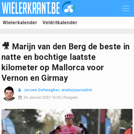
Wielerkalender
Veldritkalender
🎥 Marijn van den Berg de beste in
natte en bochtige laatste
kilometer op Mallorca voor
Vernon en Girmay
Jeroen Deheegher
, wielerjournalist
26 Januari 2023
16:05
|
Reageer