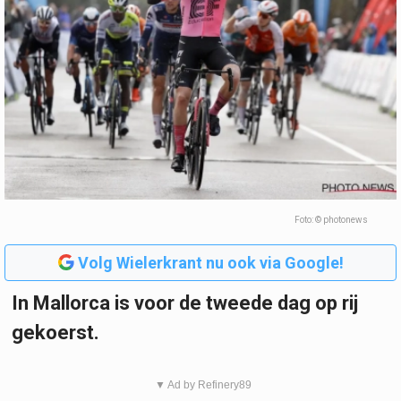
Foto: © photonews
Volg Wielerkrant nu ook via Google!
In Mallorca is voor de tweede dag op rij
gekoerst.
▼ Ad by Refinery89