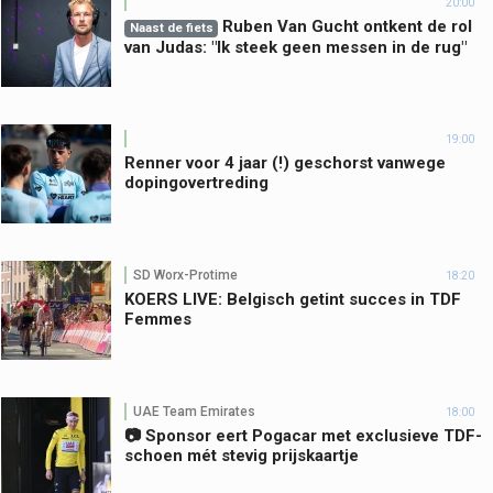
20:00
Ruben Van Gucht ontkent de rol
Naast de fiets
van Judas: "Ik steek geen messen in de rug"
19:00
Renner voor 4 jaar (!) geschorst vanwege
dopingovertreding
SD Worx-Protime
18:20
KOERS LIVE: Belgisch getint succes in TDF
Femmes
UAE Team Emirates
18:00
📷 Sponsor eert Pogacar met exclusieve TDF-
schoen mét stevig prijskaartje