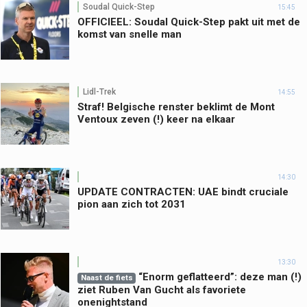
Soudal Quick-Step
15:45
OFFICIEEL: Soudal Quick-Step pakt uit met de
komst van snelle man
Lidl-Trek
14:55
Straf! Belgische renster beklimt de Mont
Ventoux zeven (!) keer na elkaar
14:30
UPDATE CONTRACTEN: UAE bindt cruciale
pion aan zich tot 2031
13:30
“Enorm geflatteerd”: deze man (!)
Naast de fiets
ziet Ruben Van Gucht als favoriete
onenightstand