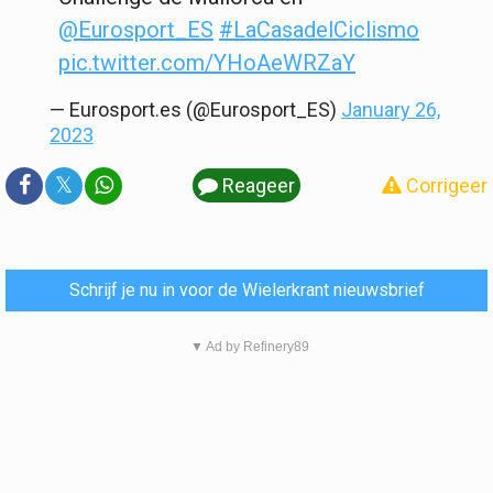
@Eurosport_ES
#LaCasadelCiclismo
pic.twitter.com/YHoAeWRZaY
— Eurosport.es (@Eurosport_ES)
January 26,
2023
𝕏
Reageer
Corrigeer
Schrijf je nu in voor de Wielerkrant nieuwsbrief
▼ Ad by Refinery89