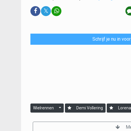
𝕏
Schrijf je nu in vo
Wielrennen
Demi Vollering
Lorena
Me