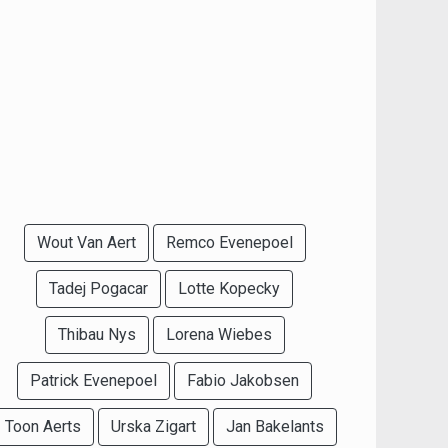
Wout Van Aert
Remco Evenepoel
Tadej Pogacar
Lotte Kopecky
Thibau Nys
Lorena Wiebes
Patrick Evenepoel
Fabio Jakobsen
Toon Aerts
Urska Zigart
Jan Bakelants