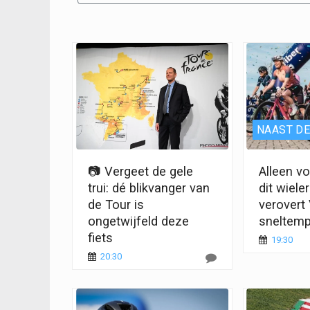
NAAST DE
📷 Vergeet de gele
Alleen v
trui: dé blikvanger van
dit wiel
de Tour is
verovert
ongetwijfeld deze
sneltem
fiets
19:30
20:30