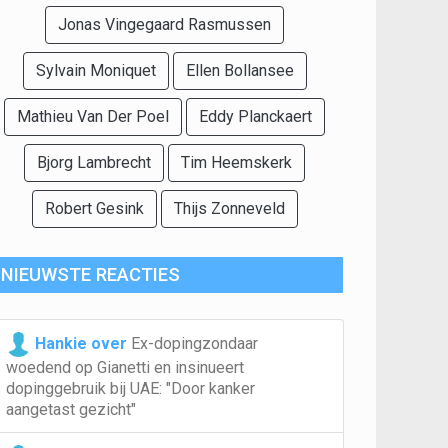
Jonas Vingegaard Rasmussen
Sylvain Moniquet
Ellen Bollansee
Mathieu Van Der Poel
Eddy Planckaert
Bjorg Lambrecht
Tim Heemskerk
Robert Gesink
Thijs Zonneveld
NIEUWSTE REACTIES
Hankie over
Ex-dopingzondaar
woedend op Gianetti en insinueert
dopinggebruik bij UAE: "Door kanker
aangetast gezicht"