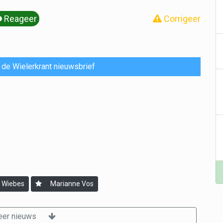
Reageer
Corrigeer
or de Wielerkrant nieuwsbrief
 Wiebes
Marianne Vos
er nieuws