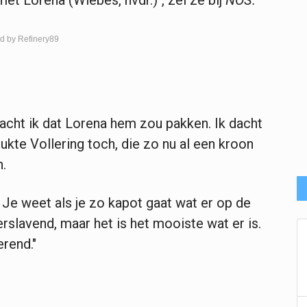
et Lorena (Wiebes, nvdr.)", zei ze bij
NOS.
d by Refinery89
 dacht ik dat Lorena hem zou pakken. Ik dacht
 lukte Vollering toch, die zo nu al een kroon
n.
 Je weet als je zo kapot gaat wat er op de
erslavend, maar het is het mooiste wat er is.
erend."