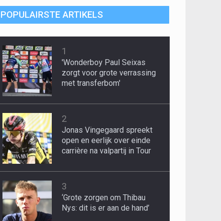
POPULAIRSTE ARTIKELS
1
'Wonderboy Paul Seixas
zorgt voor grote verrassing
met transferbom'
2
Jonas Vingegaard spreekt
open en eerlijk over einde
carrière na valpartij in Tour
3
‘Grote zorgen om Thibau
Nys: dit is er aan de hand’