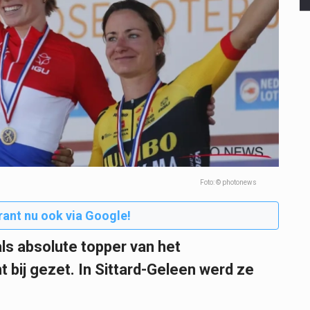
Foto: © photonews
rant nu ook via Google!
als absolute topper van het
 bij gezet. In Sittard-Geleen werd ze