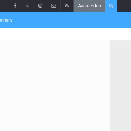
𝕏
Aanmelden
enners