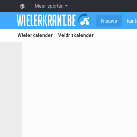
🏠
Meer sporten
Nieuws
Kant
Wielerkalender
Veldritkalender