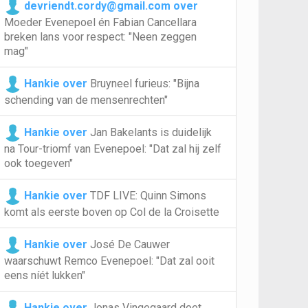
devriendt.cordy@gmail.com over
Moeder Evenepoel én Fabian Cancellara
breken lans voor respect: "Neen zeggen
mag"
Hankie over
Bruyneel furieus: "Bijna
schending van de mensenrechten"
Hankie over
Jan Bakelants is duidelijk
na Tour-triomf van Evenepoel: "Dat zal hij zelf
ook toegeven"
Hankie over
TDF LIVE: Quinn Simons
komt als eerste boven op Col de la Croisette
Hankie over
José De Cauwer
waarschuwt Remco Evenepoel: "Dat zal ooit
eens níét lukken"
Hankie over
Jonas Vingegaard doet