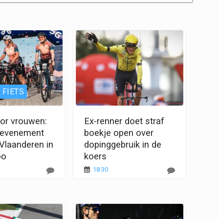
 FIETS
oor vrouwen:
Ex-renner doet straf
erevenement
boekje open over
 Vlaanderen in
dopinggebruik in de
po
koers
18:30