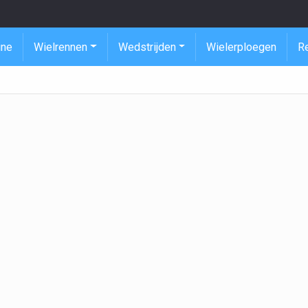
ine
Wielrennen
Wedstrijden
Wielerploegen
R