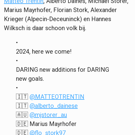
Matteo Trentin
, Alberto Daines, Michael Storer,
Marius Mayrhofer, Florian Stork, Alexander
Krieger (Alpecin-Deceuninck) en Hannes
Wilksch is daar schoon volk bij.
•
2024, here we come!
•
DARING new additions for DARING
new goals.
•
🇮🇹
@MATTEOTRENTIN
🇮🇹
@alberto_dainese
🇦🇺
@mjstorer_au
🇩🇪 Marius Mayrhofer
🇩🇪
@flo_stork97