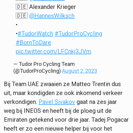
🇩🇪 Alexander Krieger
🇩🇪
@HannesWilksch
•
•
#TudorWatch
#TudorProCycling
#BornToDare
pic.twitter.com/LFCnkj3JVm
— Tudor Pro Cycling Team
(@TudorProCycling)
August 2, 2023
Bij Team UAE zwaaien ze Matteo Trentin dus
uit, maar kondigden ze ook inkomend verkeer
verkondigen.
Pavel Sivakov
gaat na zes jaar
weg bij INEOS en heeft bij de ploeg uit de
Emiraten getekend voor drie jaar. Tadej Pogacar
heeft er zo een nieuwe helper bij voor het