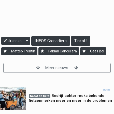
INEOS Grenadiers
Tinkoff
Wielrennen
Matteo Trentin
Fabian Cancellara
Cees Bol
Meer nieuws
09:30
Bedrijf achter reeks bekende
Naast de fiets
fietsenmerken meer en meer in de problemen