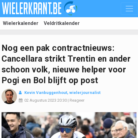
Wielerkalender
Veldritkalender
Nog een pak contractnieuws:
Cancellara strikt Trentin en ander
schoon volk, nieuwe helper voor
Pogi en Bol blijft op post
Kevin Vanbuggenhout
, wielerjournalist
02 Augustus 2023
20:30
|
Reageer