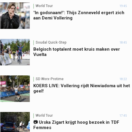
World Tour
19:45
"In godsnaam!": Thijs Zonneveld ergert zich
aan Demi Vollering
Soudal Quick-Step
18:45
Belgisch toptalent moet kruis maken over
Vuelta
SD Worx-Protime
18:22
KOERS LIVE: Vollering rijdt Niewiadoma uit het
geel!
World Tour
17:45
📷 Urska Zigart krijgt hoog bezoek in TDF
Femmes